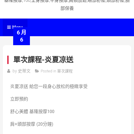
基隆按摩,100,全身按摩,半身按摩,肩頸放鬆,眼部舒壓,頭部舒壓,臉
部保養
Menu
6 月
6
單次課程-炎夏凉送
by
史蒂文
Posted in
單次課程
炎夏凉送 給您一段身心放松的極緻享受
立即預約
舒心美體 基隆按摩100
肩+頭部按摩 (20分鐘)