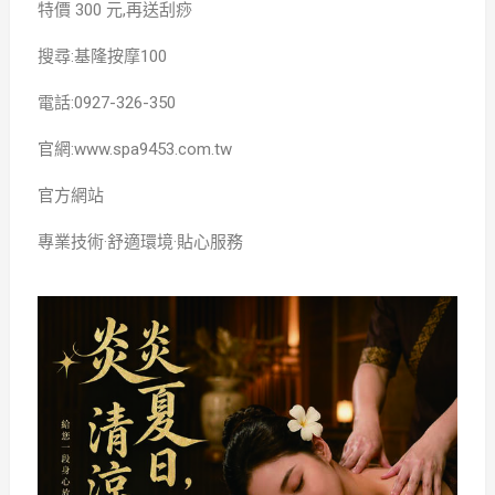
特價 300 元,再送刮痧
搜尋:基隆按摩100
電話:0927-326-350
官網:www.spa9453.com.tw
官方網站
專業技術·舒適環境·貼心服務