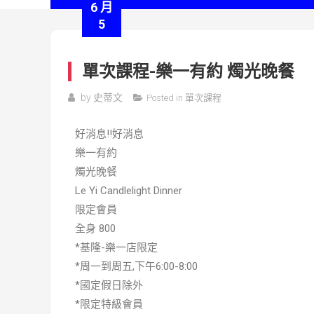
6 月
5
單次課程-樂一有約 燭光晚餐
by
史蒂文
Posted in
單次課程
好消息!!好消息
樂一有約
燭光晚餐
Le Yi Candlelight Dinner
限定會員
全身 800
*基隆-樂一店限定
*周一到周五,下午6:00-8:00
*國定假日除外
*限定特級會員