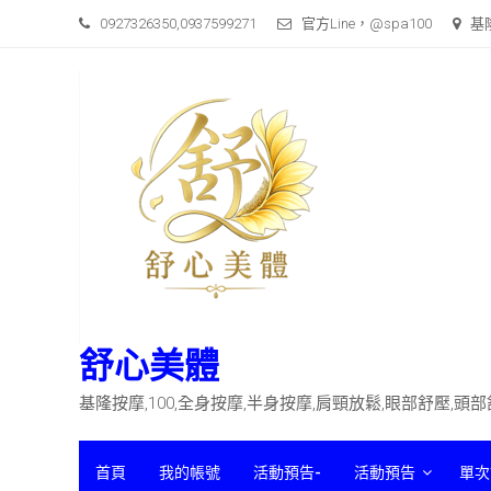
0927326350,0937599271
官方Line，@spa100
基
舒心美體
基隆按摩,100,全身按摩,半身按摩,肩頸放鬆,眼部舒壓,頭
首頁
我的帳號
活動預告-
活動預告
單次