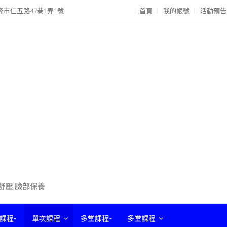
隆市仁五路47巷1弄1號
首頁
我的帳號
活動預告
部舒壓,臉部保養
課程-
單次課程
多堂課程-
多堂課程