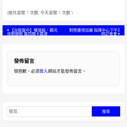
(總共瀏覽 7 次數, 今天瀏覽 1 次數 )
文
【台股盤中】權值股、觀光
對陸邊境加嚴 指揮中心下午2
族群腿軟 萬四關卡震盪
時記者會
章
導
發佈留言
覽
很抱歉，必須
登入
網站才能發佈留言。
搜
尋
關