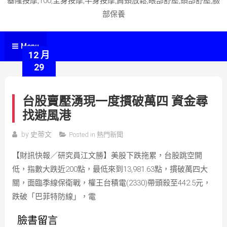
基隆按摩,100,全身按摩,半身按摩,肩頸放鬆,眼部舒壓,頭部舒壓,臉
部保養
Menu
12 月
29
台股賣壓湧現一度摜破萬四 資金尋
找避風港
by
史蒂文
Posted in
熱門新聞
【財訊快報／研究員江文勝】美股下跌拖累，台股跳空開
低，指數大跌近200點，最低來到13,981.63點，摜破萬四大
關，面臨季線保衛戰，權王台積電(2330)帶頭殺至442.5元，
跌破「巴菲特防線」，電
臉書留言