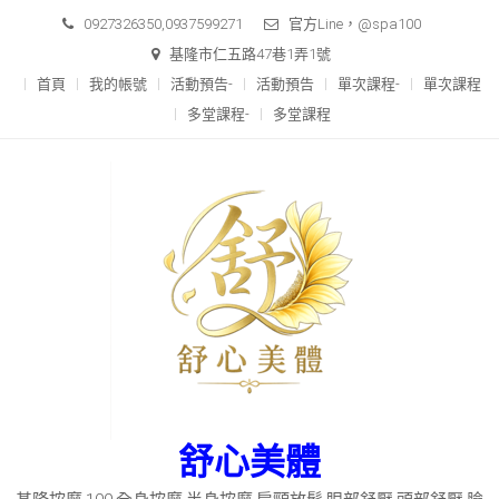
Skip
0927326350,0937599271
官方Line，@spa100
to
基隆市仁五路47巷1弄1號
content
首頁
我的帳號
活動預告-
活動預告
單次課程-
單次課程
多堂課程-
多堂課程
舒心美體