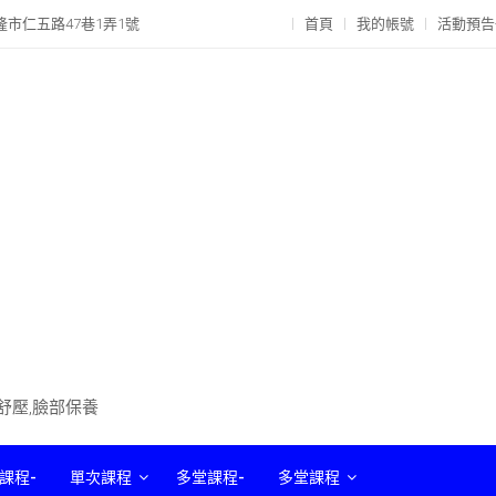
隆市仁五路47巷1弄1號
首頁
我的帳號
活動預告
部舒壓,臉部保養
課程-
單次課程
多堂課程-
多堂課程