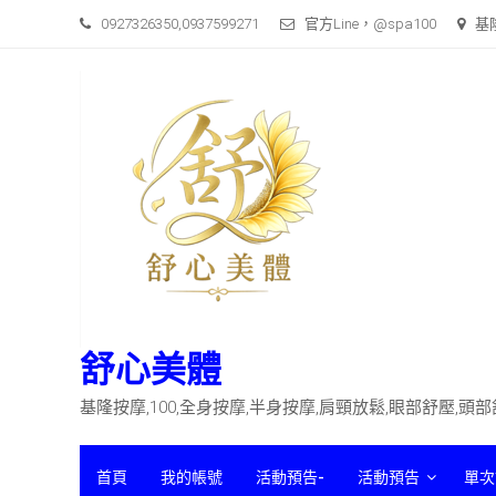
Skip
0927326350,0937599271
官方Line，@spa100
基
to
content
舒心美體
基隆按摩,100,全身按摩,半身按摩,肩頸放鬆,眼部舒壓,頭
首頁
我的帳號
活動預告-
活動預告
單次