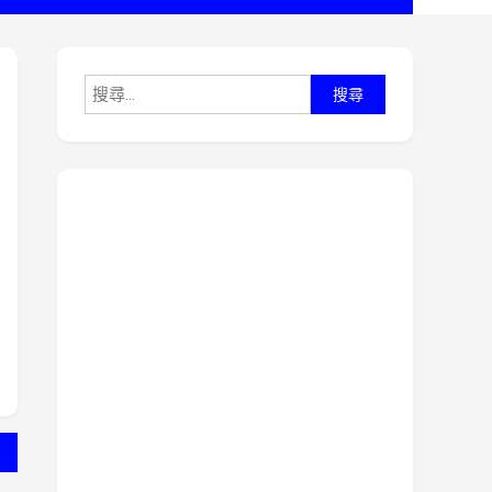
搜
尋
關
鍵
字: