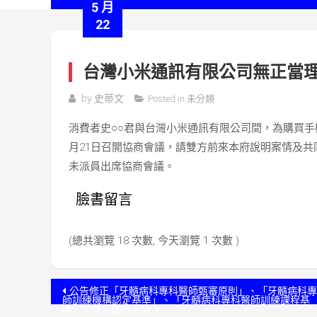
5 月
22
台灣小米通訊有限公司無正當
by
史蒂文
Posted in
未分類
消費者史○○君與台灣小米通訊有限公司間，為購買手
月21日召開協商會議，請雙方前來本府說明案情及
未派員出席協商會議。
臉書留言
(總共瀏覽 18 次數, 今天瀏覽 1 次數 )
文
公告修正「牙髓病科專科醫師甄審原則」、「牙髓病科專
師訓練機構認定基準」、「牙髓病科專科醫師訓練課程基
準」，並自即日生效。