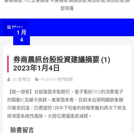
基隆按摩,100,全身按摩,半身按摩,肩頸放鬆,眼部舒壓,頭部舒壓,臉
部保養
Menu
1 月
4
券商晨訊台股投資建議摘要 (1)
2023年1月4日
by
史蒂文
Posted in
熱門新聞
【統一證券】台股盤面多點開花，電子看好CES的消費電子
的驅動IC及顯卡族群，產業面來看，目前未出現明顯跡象顯
示需求回溫，仍應提防1月中下旬後的財報季獲利再次下修及
經濟面系統性風險，大部位建議逢高減碼。
臉書留言