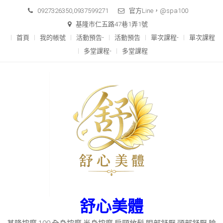
Skip
0927326350,0937599271
官方Line，@spa100
to
基隆市仁五路47巷1弄1號
content
首頁
我的帳號
活動預告-
活動預告
單次課程-
單次課程
多堂課程-
多堂課程
舒心美體