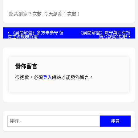
(總共瀏覽 3 次數, 今天瀏覽 1 次數 )
文
《晨間解盤》多方未棄守 留
《晨間解盤》險守萬四有撐
意主流族群態度
續漲觀察4指數
章
導
發佈留言
覽
很抱歉，必須
登入
網站才能發佈留言。
搜
尋
關