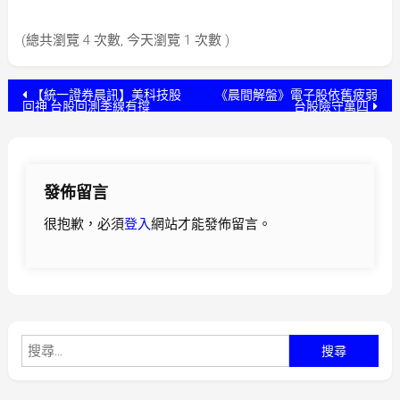
(總共瀏覽 4 次數, 今天瀏覽 1 次數 )
文
【統一證券晨訊】美科技股
《晨間解盤》電子股依舊疲弱
回神 台股回測季線有撐
台股險守萬四
章
導
發佈留言
覽
很抱歉，必須
登入
網站才能發佈留言。
搜
尋
關