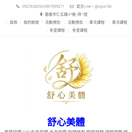
Skip
0927326350,0937599271
官方Line，@spa100
to
基隆市仁五路47巷1弄1號
content
首頁
我的帳號
活動預告-
活動預告
單次課程-
單次課程
多堂課程-
多堂課程
舒心美體