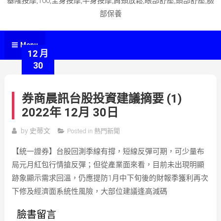
基隆按摩,100,全身按摩,半身按摩,肩頸放鬆,眼部舒壓,頭部舒壓,臉
部保養
Menu
12 月
30
券商晨訊台股投資建議摘要 (1)
2022年 12月 30日
by
史蒂文
Posted in
熱門新聞
【統一證券】台股回測季線有撐，短線反彈可期，可少量布
局元月紅包行情搶反彈；但從產業面來看，目前未出現明顯
跡象顯示需求回溫，仍應提防1月中下旬後的財報季獲利再次
下修及經濟面系統性風險，大部位建議逢高減碼
臉書留言