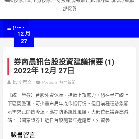
基隆按摩,100,全身按摩,半身按摩,肩頸放鬆,眼部舒壓,頭部舒壓,臉
部保養
Menu
12 月
27
券商晨訊台股投資建議摘要 (1)
2022年 12月 27日
by
史蒂文
Posted in
熱門新聞
【統一證券】台股外資休兵、指數上攻無力，恐在半年線上
下區間整理，可少量布局年底作帳行情。但目前種種跡象顯
示需求已開始降溫，應提防系統性風險，大部位建議逢高減
碼。【國票證券】近日台股隨著年近尾聲，外資參
臉書留言