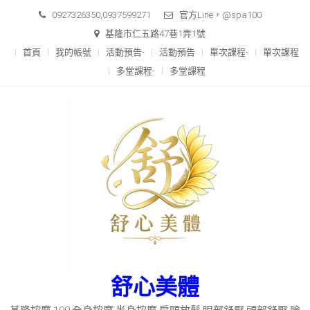
Skip
0927326350,0937599271
官方Line，@spa100
to
基隆市仁五路47巷1弄1號
content
首頁
我的帳號
活動預告-
活動預告
單次課程-
單次課程
多堂課程-
多堂課程
舒心美體