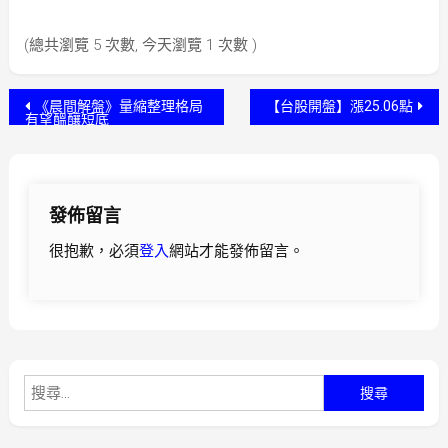
(總共瀏覽 5 次數, 今天瀏覽 1 次數 )
文
《晨間解盤》量縮整理格局
【台股開盤】漲25.06點
有望醞釀短底
章
導
發佈留言
覽
很抱歉，必須
登入
網站才能發佈留言。
搜
尋
關