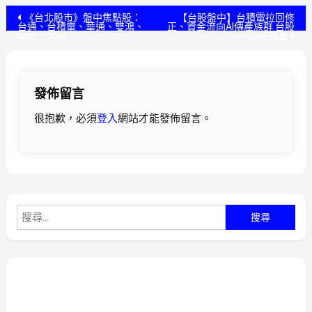
文
《台北股市》盤中焦點股：
【台股盤中】台積電拉回修
台通、台積電、華通、雙鴻、
正、資金流向AI傳產族群 台股
緯創、九暘
19700點震盪
章
導
發佈留言
覽
很抱歉，必須
登入
網站才能發佈留言。
搜
尋
關
鍵
字: