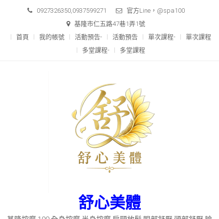
Skip
0927326350,0937599271
官方Line，@spa100
to
基隆市仁五路47巷1弄1號
content
首頁
我的帳號
活動預告-
活動預告
單次課程-
單次課程
多堂課程-
多堂課程
舒心美體