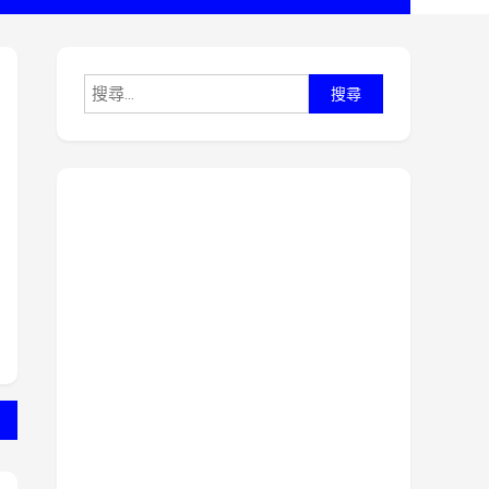
搜
尋
關
鍵
字: