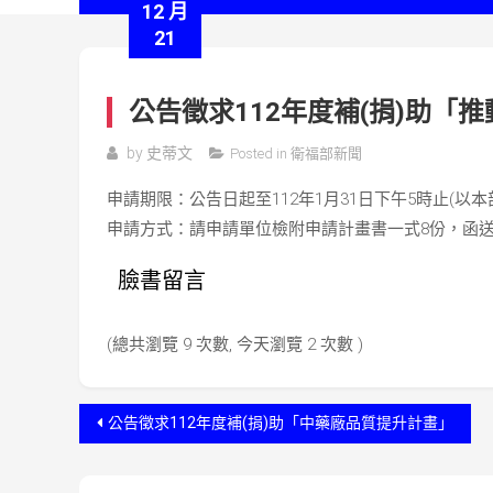
12 月
21
公告徵求112年度補(捐)助「
by
史蒂文
Posted in
衛福部新聞
申請期限：公告日起至112年1月31日下午5時止(以本
申請方式：請申請單位檢附申請計畫書一式8份，函
臉書留言
(總共瀏覽 9 次數, 今天瀏覽 2 次數 )
文
公告徵求112年度補(捐)助「中藥廠品質提升計畫」
章