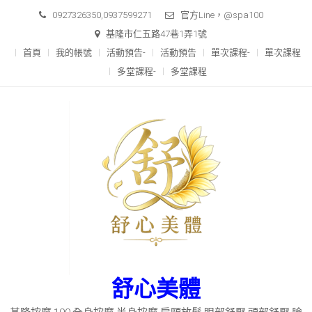
Skip
0927326350,0937599271
官方Line，@spa100
to
基隆市仁五路47巷1弄1號
content
首頁
我的帳號
活動預告-
活動預告
單次課程-
單次課程
多堂課程-
多堂課程
舒心美體