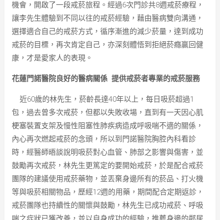
機會，開啟了一段戒菸旅程。經過6次門診共8週戒菸療程，
讓李先生體驗到不同以往的戒菸經驗，藉由醫病雙向溝通，
選擇適合自己的戒菸方式，循序漸進的減少菸量，達到成功
戒菸的目標，再次肯定自己，亦深刻體悟到拒絕菸癮贏回健
康，才是愛家人的表現。
花蓮門諾醫院良好的醫病關係 提供戒菸者專業的戒菸服務
近60歲的林先生，菸齡長達40年以上，每日吸菸超過1
包，過去曾多次戒菸，但都以失敗收場，直到有一天因心肌
梗塞裝置支架及慢性阻塞性肺疾病造成呼吸喘不適的關係，
內心再次燃起戒菸的念頭，所以到門諾醫院胸腔內科看診
時，經醫師晤談說明吸菸對心血管、肺部之影響與傷害，並
鼓勵再次戒菸，林先生更篤定的要開始戒菸，於是配合戒菸
團隊的建議使用戒菸藥物，並丟棄身邊所有的菸品、打火機
等與吸菸相關物品，歷經12週的用藥，期間配合定期返診，
戒菸團隊也持續性的關懷與鼓勵，林先生已成功戒菸、呼吸
喘之症狀已獲改善，並以自身成功的經驗，推薦身邊的鄰居