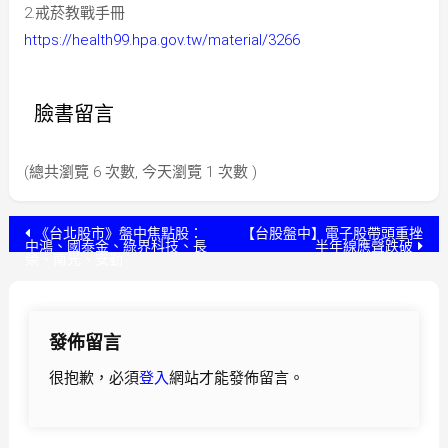
2.戒菸教戰手冊
https://health99.hpa.gov.tw/material/3266
臉書留言
(總共瀏覽 6 次數, 今天瀏覽 1 次數 )
文
《台北股市》盤中焦點股：
【台股盤中】電子股帶頭重挫
中鴻、國泰金、綠界科技、長
半年線應聲跌破
榮、南光、安勤
章
導
發佈留言
覽
很抱歉，必須
登入
網站才能發佈留言。