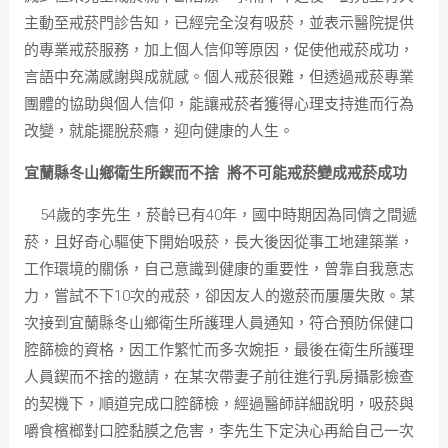
主動至戒菸門診告知，已經完全沒有吸菸，並表示醫院提供
的專業戒菸服務，加上個人信仰等原因，促使他戒菸成功，
言語中充滿感謝與成就感。個人戒菸很難，但透過戒菸專業
團體的協助與個人信仰，能讓戒菸者獲得心理支持進而行為
改變，就能擺脫菸癮，迎向健康的人生。
宜蘭縣冬山鄉衛生所鍥而不捨 將不可能戒菸變成戒菸成功
54歲的李先生，菸齡已有40年，國中時期因為同儕之間遞
菸，且好奇心驅使下開始吸菸，長大後因從事工地建築業，
工作環境的關係，自己意識到健康的重要性，曾靠自我意志
力，嘗試不下10次的戒菸，卻因友人的邀菸而屢屢失敗。某
次接到宜蘭縣冬山鄉衛生所護理人員通知，符合預防保健口
腔篩檢的資格，因工作繁忙而多次婉拒，最後在衛生所護理
人員鍥而不捨的邀請，在某次帶妻子前往進行乳房攝影檢查
的契機下，順道完成口腔篩檢，經過醫師詳細說明，吸菸與
嚼食檳榔對口腔黏膜之危害，李先生下定決心再給自己一次