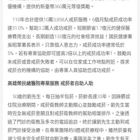
優機構，提供約新臺幣360萬元等值獎勵。
110年合計提供10萬3,858人戒菸服務，6個月點戒菸成功率
達31.0%，幫助3.2萬人成功戒菸，短期節省1.7億元的健保醫
療費用支出，長期創造135億元的社會經濟效益！國民健康署
吳昭軍署長表示，只靠個人意志力，戒菸成功率通常低於
5%，若有專業協助即可提高2倍以上的戒菸成功率1，鼓勵尚
未戒菸或曾戒菸失敗者，可以在住家或工作地點附近，尋求
戒菸合約機構的協助，由專業人員協助您成功戒菸。
高雄榮民總醫院專業服務 戒菸者自助人助
50歲的劉先生，每日抽半包菸，菸齡長達35年，因躁鬱症
住院治療期間，戒菸衛教師主動關心並鼓勵戒菸，劉先生當
時完全無戒菸意願且對戒菸衛教師的幫助相當排斥，之後透
過了門診的衛教及多次的電話追訪，終於讓劉先生主動到戒
菸門診接受治療，在專業團隊的8週戒菸療程中，雖然菸量有
減少但未完全戒菸就中斷治療。事隔半年之後，劉先生有天