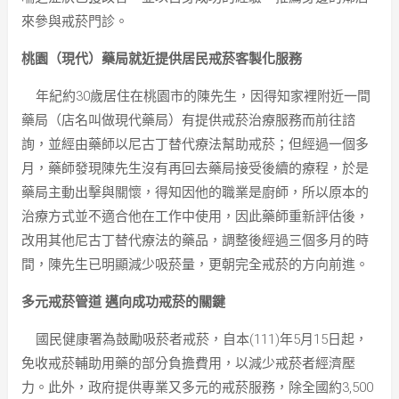
來參與戒菸門診。
桃園（現代）藥局就近提供居民戒菸客製化服務
年紀約30歲居住在桃園市的陳先生，因得知家裡附近一間
藥局（店名叫做現代藥局）有提供戒菸治療服務而前往諮
詢，並經由藥師以尼古丁替代療法幫助戒菸；但經過一個多
月，藥師發現陳先生沒有再回去藥局接受後續的療程，於是
藥局主動出擊與關懷，得知因他的職業是廚師，所以原本的
治療方式並不適合他在工作中使用，因此藥師重新評估後，
改用其他尼古丁替代療法的藥品，調整後經過三個多月的時
間，陳先生已明顯減少吸菸量，更朝完全戒菸的方向前進。
多元戒菸管道 邁向成功戒菸的關鍵
國民健康署為鼓勵吸菸者戒菸，自本(111)年5月15日起，
免收戒菸輔助用藥的部分負擔費用，以減少戒菸者經濟壓
力。此外，政府提供專業又多元的戒菸服務，除全國約3,500