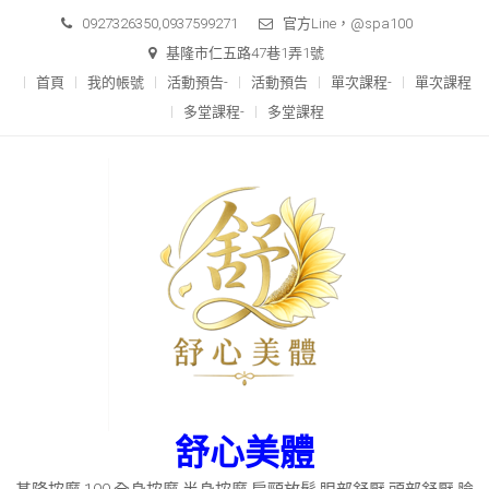
Skip
0927326350,0937599271
官方Line，@spa100
to
基隆市仁五路47巷1弄1號
content
首頁
我的帳號
活動預告-
活動預告
單次課程-
單次課程
多堂課程-
多堂課程
舒心美體