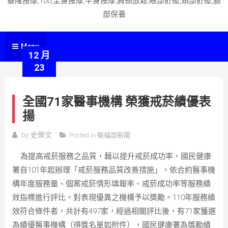
基隆按摩,100,全身按摩,半身按摩,肩頸放鬆,眼部舒壓,頭部舒壓,臉
部保養
Menu
12 月
23
全國71家醫事機構 榮獲戒菸績優表
揚
by
史蒂文
Posted in
衛福部新聞
為提高戒菸服務之品質，藉以提升戒菸成功率，國民健康
署自101年起辦理「戒菸服務品質改善措施」，依合約醫事機
構年度服務量、個案戒菸情形填報率、戒菸成功率等服務績
效指標進行評比，對表現優異之機構予以獎勵。110年服務績
效符合條件者，共計有497家，經過相關評比後，有71家獲選
為績優醫事機構（得獎名單如附件），國民健康署為獎勵績