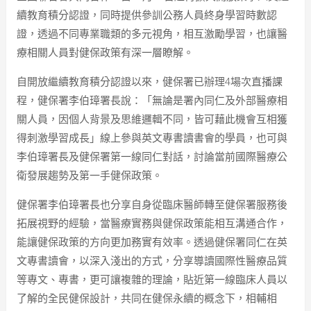
續教育積分認證，同時提供參訓公務人員終身學習時數認
證，透過不同專業職類的多元視角，相互激勵學習，也讓醫
療相關人員對健保政策有深一層瞭解。
自開放繼續教育積分認證以來，健保署已辦理4場次直播課
程，健保署李伯璋署長說：「無論是署內同仁及外部醫療相
關人員，因個人背景及思維邏輯不同，皆可藉此機會互相獲
得刺激學習成長」線上參與英文專書讀書會的學員，也可與
李伯璋署長及健保署第一線同仁對話，討論當前國際醫療公
衛發展趨勢及第一手健保政策。
健保署李伯璋署長也分享自身從臨床醫師轉至健保署服務後
拓展視野的經驗，當醫療實務與健保政策能相互溝通合作，
能讓健保政策的方向更加務實有效率。透過健保署同仁在英
文專書讀會，以深入淺出的方式，分享導讀國際性醫療品質
等專文、專書，更可讓複雜的理論，貼近第一線臨床人員以
了解的全民健保設計，共同在健保永續的概念下，相輔相