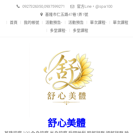
Skip
0927326350,0937599271
官方Line，@spa100
to
基隆市仁五路47巷1弄1號
content
首頁
我的帳號
活動預告-
活動預告
單次課程-
單次課程
多堂課程-
多堂課程
舒心美體