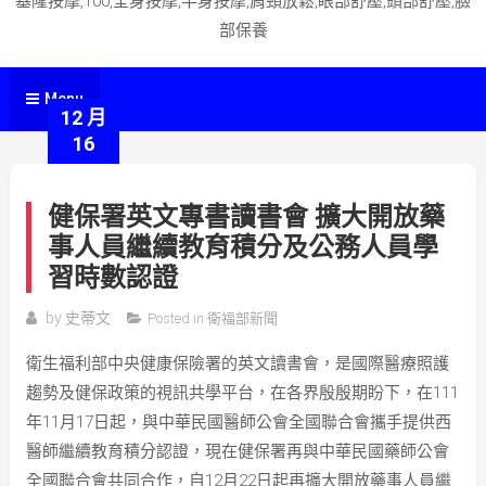
基隆按摩,100,全身按摩,半身按摩,肩頸放鬆,眼部舒壓,頭部舒壓,臉
部保養
Menu
12 月
16
健保署英文專書讀書會 擴大開放藥
事人員繼續教育積分及公務人員學
習時數認證
by
史蒂文
Posted in
衛福部新聞
衛生福利部中央健康保險署的英文讀書會，是國際醫療照護
趨勢及健保政策的視訊共學平台，在各界殷殷期盼下，在111
年11月17日起，與中華民國醫師公會全國聯合會攜手提供西
醫師繼續教育積分認證，現在健保署再與中華民國藥師公會
全國聯合會共同合作，自12月22日起再擴大開放藥事人員繼