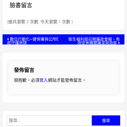
臉書留言
(總共瀏覽 2 次數, 今天瀏覽 1 次數 )
文
數位行動化~健保署與公所E
衛生福利部召開廉政會報，有
起守護地球
效促進機關廉潔與效能
章
導
發佈留言
覽
很抱歉，必須
登入
網站才能發佈留言。
搜
尋