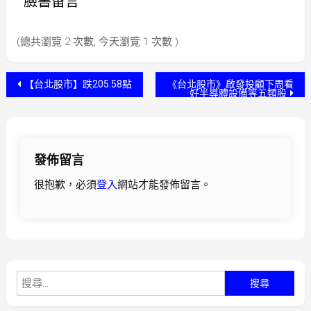
臉書留言
(總共瀏覽 2 次數, 今天瀏覽 1 次數 )
文
【台北股市】跌205.58點
《台北股市》啟發投顧下周看
好半導體設備等五類股
章
導
發佈留言
覽
很抱歉，必須
登入
網站才能發佈留言。
搜
尋