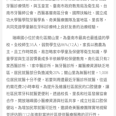
牙醫診療情形，與玉皇宮、臺南市政府教育局及衛生局、台
南市牙醫師公會、西醫基層南區分會、國際扶輪社、國立成
功大學醫學院牙醫學系、奇美醫療團隊及當地區、里長等，
共同見證學童躺在牙科診療椅上良好友善的治療經驗。
瑞峰國小位於南化區關山里，為臺南市最高也最遙遠的學
校。全校師生35人，弱勢學生佔86%(12人)，家長以務農為
主，且工作時間長，易忽略家中學童及保健等衛生知識，學
童學習與生活習慣養成多半依賴學校保健教育。南化區只有2
家西醫診所、1家中醫診所，無牙醫診所，屬醫療資源缺乏地
區，居民就醫部分負擔減免20%；關山里為無醫村里，1,008
位居民就醫十分不便，若要到周遭最近牙醫診所就醫，往返
約需花費2小時車程。為提升及維護社區居民的口腔健康，讓
社區民眾牙科就醫更便利，透過校長、里長和社區發展協會
合作，開放瑞峰國小醫療資源與社區共享，成立社區口腔保
健站。為增加民眾就醫可近性，邀請奇美醫療團隊實地視察
並評估明(112)年進駐當地社區提供醫療服務的可行性。