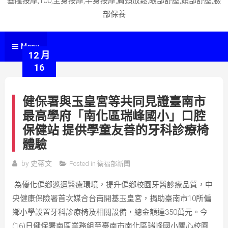
基隆按摩,100,全身按摩,半身按摩,肩頸放鬆,眼部舒壓,頭部舒壓,臉
部保養
Menu
12 月
16
健保署與玉皇宮等共同見證臺南市
最高學府「南化區瑞峰國小」口腔
保健站 提供學童友善的牙科診療椅
體驗
by
史蒂文
Posted in
衛福部新聞
為優化偏鄉巡迴醫療環境，提升偏鄉校園牙醫診療品質，中
央健康保險署首次媒合台南開基玉皇宮，捐助臺南市10所偏
鄉小學設置牙科診療椅及相關設備，總金額達350萬元。今
(16)日健保署南區業務組至臺南市南化區瑞峰國小關心校園