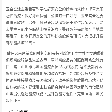
玉皇宮涂主委看著學童在舒適安全的診療椅就診，學童克服
恐懼治療、做好牙齒保健，並擁有一口好牙，玉皇宮全體委
員備感欣慰。另外，參與牙醫巡迴醫療王建仁醫師表示，過
去學童只能坐在躺椅上接受治療，醫師頭戴探照燈辛苦地彎
腰看牙，如今舒適安全的牙科診療設備及環境，大幅提升偏
鄉牙醫診療品質。
健保署南區業務組林純美組長特別感謝玉皇宮共同協助優化
偏鄉醫療服務品質並表示，臺灣醫療品質與照護體系全球有
目共睹，山地離島地區醫療資源(人力或設備)遠不及都會區，
近年來健保署積極推動多項改善措施，如遠距醫療及整合交
通路網連接醫療及長照據點等，改善偏鄉整體醫療環境。藉
由這次訪視，健保署主動協調奇美醫療團隊定期於南化區關
山里提供巡迴醫療服務，提升就醫可近性，完善照護當地民
眾健康。