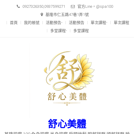
Skip
0927326350,0937599271
官方Line，@spa100
to
基隆市仁五路47巷1弄1號
content
首頁
我的帳號
活動預告-
活動預告
單次課程-
單次課程
多堂課程-
多堂課程
舒心美體