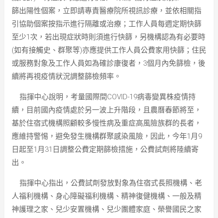
篩出陽性個案，立即請專責醫療院所視訊診療，並依相關指
引協助個案按指示進行隔離或治療；工作人員每週定期快篩
至少1次，若出現症狀時則須進行快篩，另機構認為有必要時
(如有接觸史、群聚等)亦應提供工作人員公費家用快篩；住民
或服務對象及工作人員如為確診康復者，3個月內免篩檢，後
續將再視疫情狀況調整篩檢頻率。
指揮中心說明，考量國際間COVID-19病毒變異株疫情持
續，目前國內疫情處於另一波上升階段，且農曆春節將至，
基於住宿式機構照顧較多慢性病及重症高風險族群的長者，
應維持警惕，避免發生機構群聚感染風險，因此，今年1月9
日起至1月31日調整公費定期篩檢措施，公費試劑將陸續寄
出。
指揮中心指出，公費試劑發放對象為住宿式長照機構、老
人福利機構、身心障礙福利機構、精神復健機構、一般及精
神護理之家、兒少安置機構、兒少團體家庭、榮譽國民之家