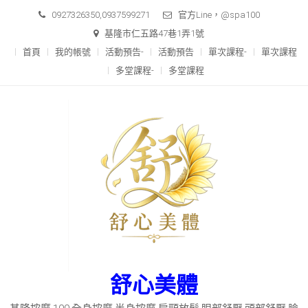
Skip
0927326350,0937599271
官方Line，@spa100
to
基隆市仁五路47巷1弄1號
content
首頁
我的帳號
活動預告-
活動預告
單次課程-
單次課程
多堂課程-
多堂課程
舒心美體