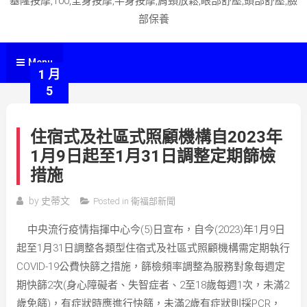
基隆按摩,100,全身按摩,半身按摩,肩頸放鬆,眼部舒壓,頭部舒壓,臉
部保養
Menu
1 月
5
住宿式及社區式照顧機構自2023年
1月9日起至1月31日調整定期篩檢
措施
by
史蒂文
Posted in
衛福部新聞
中央流行疫情指揮中心今(5)日宣布，自今(2023)年1月9日
起至1月31日調整各類型住宿式及社區式照顧機構需定期執行
COVID-19公費快篩之措施，篩檢頻率調整為服務對象每週定
期快篩2次(身心障礙者、失智症者、2至18歲每週1次，未滿2
歲免篩)，有症狀時應進行快篩，未滿2歲有症狀則採PCR，