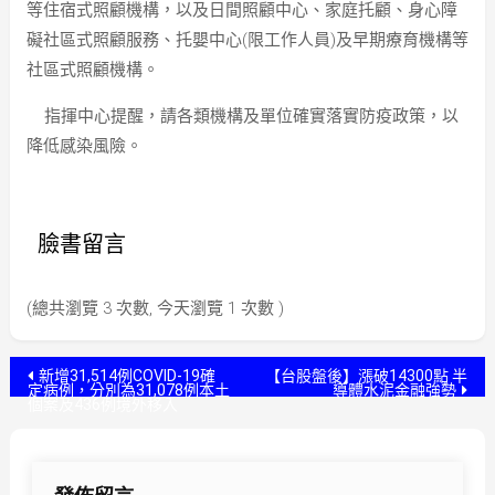
等住宿式照顧機構，以及日間照顧中心、家庭托顧、身心障
礙社區式照顧服務、托嬰中心(限工作人員)及早期療育機構等
社區式照顧機構。
指揮中心提醒，請各類機構及單位確實落實防疫政策，以
降低感染風險。
臉書留言
(總共瀏覽 3 次數, 今天瀏覽 1 次數 )
文
新增31,514例COVID-19確
【台股盤後】漲破14300點 半
定病例，分別為31,078例本土
導體水泥金融強勢
個案及436例境外移入
章
導