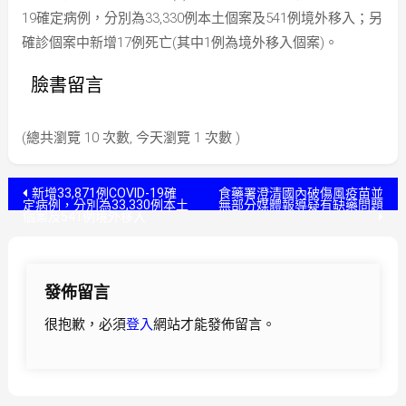
19確定病例，分別為33,330例本土個案及541例境外移入；另
確診個案中新增17例死亡(其中1例為境外移入個案)。
臉書留言
(總共瀏覽 10 次數, 今天瀏覽 1 次數 )
文
新增33,871例COVID-19確
食藥署澄清國內破傷風疫苗並
定病例，分別為33,330例本土
無部分媒體報導疑有缺藥問題
個案及541例境外移入
章
導
發佈留言
覽
很抱歉，必須
登入
網站才能發佈留言。