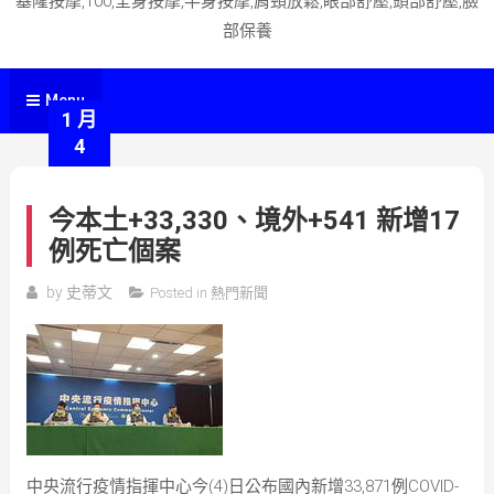
基隆按摩,100,全身按摩,半身按摩,肩頸放鬆,眼部舒壓,頭部舒壓,臉
部保養
Menu
1 月
4
今本土+33,330、境外+541 新增17
例死亡個案
by
史蒂文
Posted in
熱門新聞
中央流行疫情指揮中心今(4)日公布國內新增33,871例COVID-