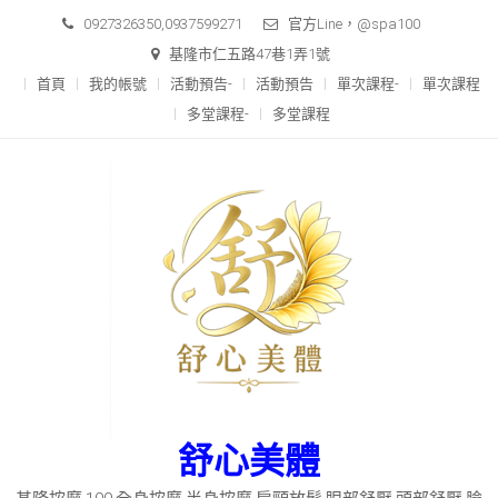
Skip
0927326350,0937599271
官方Line，@spa100
to
基隆市仁五路47巷1弄1號
content
首頁
我的帳號
活動預告-
活動預告
單次課程-
單次課程
多堂課程-
多堂課程
舒心美體