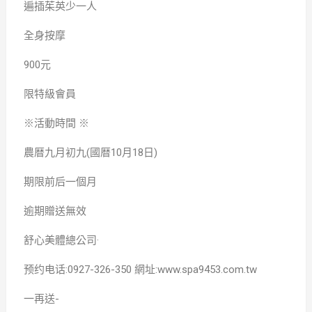
遍插茱英少一人
全身按摩
900元
限特級會員
※活動時間 ※
農暦九月初九(國暦10月18日)
期限前后一個月
逾期贈送無效
舒心美體總公司·
预约电话:0927-326-350 網址:www.spa9453.com.tw
一再送-