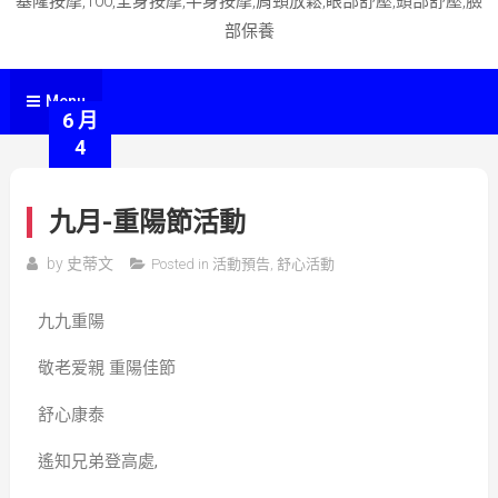
基隆按摩,100,全身按摩,半身按摩,肩頸放鬆,眼部舒壓,頭部舒壓,臉
部保養
Menu
6 月
4
九月-重陽節活動
by
史蒂文
Posted in
活動預告
,
舒心活動
九九重陽
敬老爱親 重陽佳節
舒心康泰
遙知兄弟登高處,