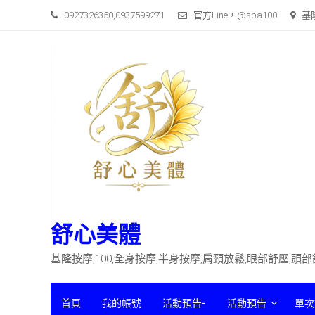
Skip
0927326350,0937599271
官方Line，@spa100
基
to
content
舒心美體
基隆按摩,100,全身按摩,半身按摩,肩頸放鬆,眼部舒壓,頭
首頁
我的帳號
活動預告-
活動預告
單次