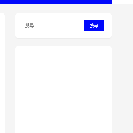
搜
尋
關
鍵
字: