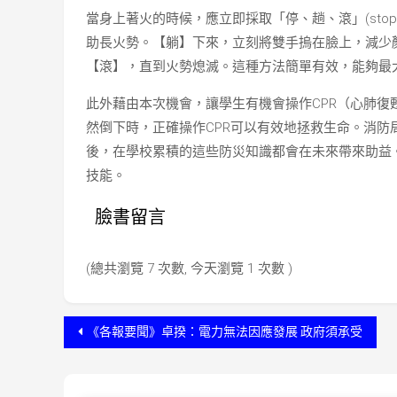
當身上著火的時候，應立即採取「停、趟、滾」(stop
助長火勢。【躺】下來，立刻將雙手摀在臉上，減少
【滾】，直到火勢熄滅。這種方法簡單有效，能夠最
此外藉由本次機會，讓學生有機會操作CPR（心肺復
然倒下時，正確操作CPR可以有效地拯救生命。消
後，在學校累積的這些防災知識都會在未來帶來助益
技能。
臉書留言
(總共瀏覽 7 次數, 今天瀏覽 1 次數 )
文
《各報要聞》卓揆：電力無法因應發展 政府須承受
章