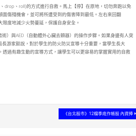
、drop、roll)的方式進行自救。馬上【停】在原地，切勿奔跑以免
顏面傷殘機會，並可將所遭受到的傷害降到最低。左右來回翻
大限度地減少火勢蔓延，保護自身安全。
甦術）與AED（自動體外心臟去顫器）的操作步驟。如果身邊有人突
防局長游家懿說，對於學生的防火防災宣導十分重要，當學生長大
。透過有趣生動的宣導方式，讓學生可以更容易的掌握實用的自救
《台北股市》12檔季底作帳股 內資捧