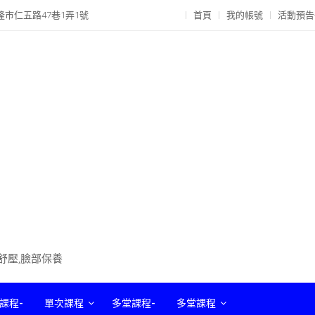
隆市仁五路47巷1弄1號
首頁
我的帳號
活動預告
部舒壓,臉部保養
課程-
單次課程
多堂課程-
多堂課程