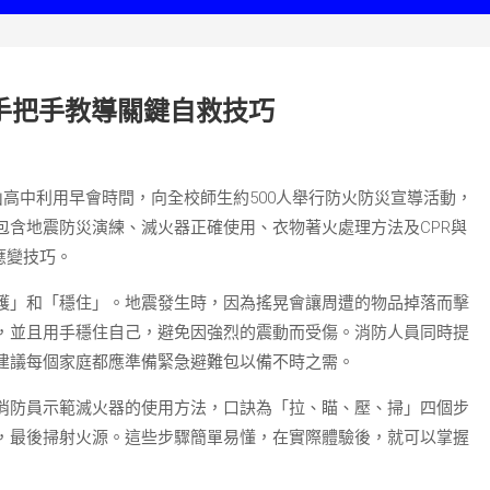
手把手教導關鍵自救技巧
山高中利用早會時間，向全校師生約500人舉行防火防災宣導活動，
包含地震防災演練、滅火器正確使用、衣物著火處理方法及CPR與
應變技巧。
護」和「穩住」。地震發生時，因為搖晃會讓周遭的物品掉落而擊
，並且用手穩住自己，避免因強烈的震動而受傷。消防人員同時提
建議每個家庭都應準備緊急避難包以備不時之需。
消防員示範滅火器的使用方法，口訣為「拉、瞄、壓、掃」四個步
，最後掃射火源。這些步驟簡單易懂，在實際體驗後，就可以掌握