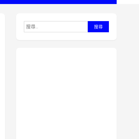
搜
尋
關
鍵
字: