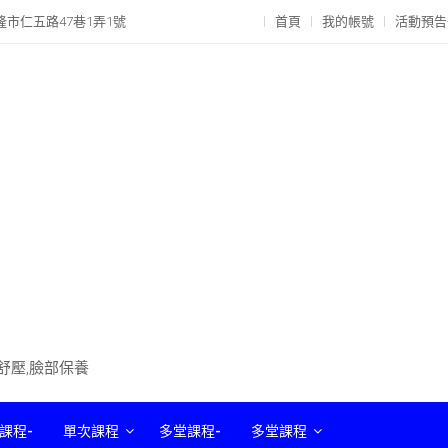
隆市仁五路47巷1弄1號
首頁
我的帳號
活動預告
部舒壓,臉部保養
課程-
單次課程
多堂課程-
多堂課程