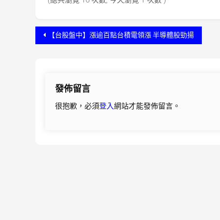
(總共瀏覽 16 次數, 今天瀏覽 1 次數 )
文
【台股盤中】漲逾百點台積電領漲 半導體股勁揚
章
導
發佈留言
覽
很抱歉，必須
登入
網站才能發佈留言。