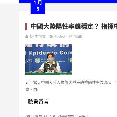
1 月
5
中國大陸陽性率趨穩定？ 指揮
by
史蒂文
Posted in
熱門新聞
元旦當天中國大陸入境旅客唾液篩檢陽性率為25%，1
會，由…
臉書留言