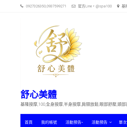
Skip
0927326350,0937599271
官方Line，@spa100
基
to
content
舒心美體
基隆按摩,100,全身按摩,半身按摩,肩頸放鬆,眼部舒壓,頭
首頁
我的帳號
活動預告-
活動預告
單次