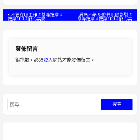
文
不管在哪工作 #基隆按摩 #
肩痛不舉 恐旋轉肌腱斷裂 #
按摩100 #舒心美體
基隆按摩 #按摩100 #舒心美
體
章
導
發佈留言
覽
很抱歉，必須
登入
網站才能發佈留言。
搜
尋
關
鍵
字: