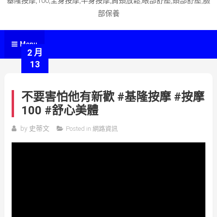
基隆按摩,100,全身按摩,半身按摩,肩頸放鬆,眼部舒壓,頭部舒壓,臉
部保養
Menu
2 月
13
不要害怕他有新歡 #基隆按摩 #按摩
100 #舒心美體
by
史蒂文
Posted in
網路資訊