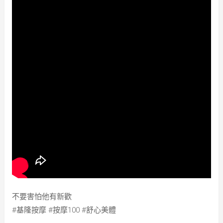
不要害怕他有新歡
#基隆按摩 #按摩100 #舒心美體