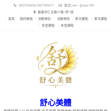
Skip
0927326350,0937599271
官方Line，@spa100
to
基隆市仁五路47巷1弄1號
content
首頁
我的帳號
活動預告-
活動預告
單次課程-
單次課程
多堂課程-
多堂課程
舒心美體