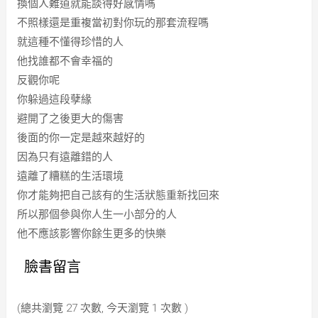
換個人難道就能談得好感情嗎
不照樣還是重複當初對你玩的那套流程嗎
就這種不懂得珍惜的人
他找誰都不會幸福的
反觀你呢
你躲過這段孽緣
避開了之後更大的傷害
後面的你一定是越來越好的
因為只有遠離錯的人
遠離了糟糕的生活環境
你才能夠把自己該有的生活狀態重新找回來
所以那個參與你人生一小部分的人
他不應該影響你餘生更多的快樂
臉書留言
(總共瀏覽 27 次數, 今天瀏覽 1 次數 )