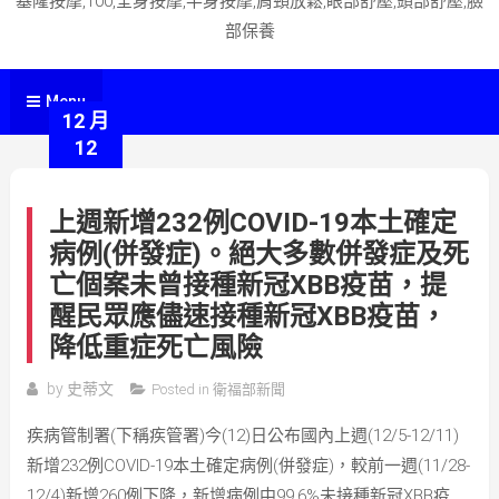
基隆按摩,100,全身按摩,半身按摩,肩頸放鬆,眼部舒壓,頭部舒壓,臉
部保養
Menu
12 月
12
上週新增232例COVID-19本土確定
病例(併發症)。絕大多數併發症及死
亡個案未曾接種新冠XBB疫苗，提
醒民眾應儘速接種新冠XBB疫苗，
降低重症死亡風險
by
史蒂文
Posted in
衛福部新聞
疾病管制署(下稱疾管署)今(12)日公布國內上週(12/5-12/11)
新增232例COVID-19本土確定病例(併發症)，較前一週(11/28-
12/4)新增260例下降，新增病例中99.6%未接種新冠XBB疫