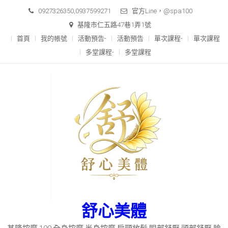
Skip
0927326350,0937599271
官方Line，@spa100
to
基隆市仁五路47巷1弄1號
content
首頁
我的帳號
活動預告-
活動預告
單次課程-
單次課程
多堂課程-
多堂課程
舒心美體