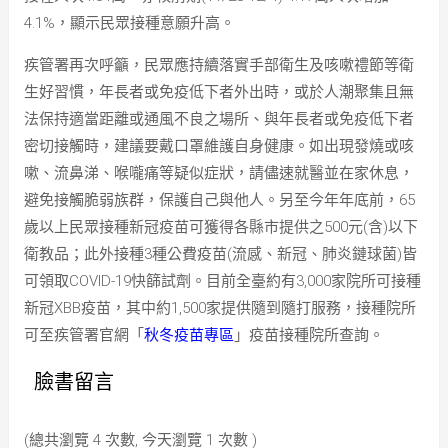
4.1%，顯示民眾接種意願升高。
疾管署再次呼籲，民眾應持續落實手部衛生及咳嗽禮節等衛
生好習慣，年長者或免疫低下者外出時，或於人潮聚集且無
法保持適當距離或通風不良之場所、與年長者或免疫低下者
密切接觸時，建議要戴口罩維護自身健康。如出現發燒或咳
嗽、流鼻涕、喉嚨痛等疑似症狀，請儘速就醫並在家休息，
避免接觸脆弱族群，保護自己與他人。另至今年年底前，65
歲以上民眾接種新冠疫苗可獲得各縣市提供之500元(含)以下
衛教品；此外接種3種公費疫苗(流感、新冠、肺炎鏈球菌)皆
可領取COVID-19快篩試劑。目前全臺約有3,000家院所可接種
新冠XBB疫苗，其中約1,500家提供隨到隨打服務，接種院所
可至疾管署官網「
秋冬疫苗專區
」疫苗接種院所查詢。
臉書留言
(總共瀏覽 4 次數, 今天瀏覽 1 次數 )