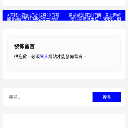
文
基隆市政府訂於12月19日召
目前處流感流行期，且上週新
開會議評定113年公告土地現
增14例流感重症、3例死亡個
值及公告地價
案，提醒民眾儘早完成接種流
章
感疫苗，以獲得足夠保護力
導
發佈留言
覽
很抱歉，必須
登入
網站才能發佈留言。
搜
尋
關
鍵
字: