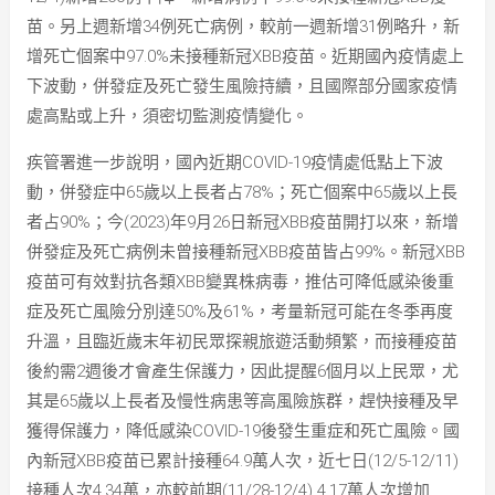
苗。另上週新增34例死亡病例，較前一週新增31例略升，新
增死亡個案中97.0%未接種新冠XBB疫苗。近期國內疫情處上
下波動，併發症及死亡發生風險持續，且國際部分國家疫情
處高點或上升，須密切監測疫情變化。
疾管署進一步說明，國內近期COVID-19疫情處低點上下波
動，併發症中65歲以上長者占78%；死亡個案中65歲以上長
者占90%；今(2023)年9月26日新冠XBB疫苗開打以來，新增
併發症及死亡病例未曾接種新冠XBB疫苗皆占99%。新冠XBB
疫苗可有效對抗各類XBB變異株病毒，推估可降低感染後重
症及死亡風險分別達50%及61%，考量新冠可能在冬季再度
升溫，且臨近歲末年初民眾探親旅遊活動頻繁，而接種疫苗
後約需2週後才會產生保護力，因此提醒6個月以上民眾，尤
其是65歲以上長者及慢性病患等高風險族群，趕快接種及早
獲得保護力，降低感染COVID-19後發生重症和死亡風險。國
內新冠XBB疫苗已累計接種64.9萬人次，近七日(12/5-12/11)
接種人次4.34萬，亦較前期(11/28-12/4) 4.17萬人次增加