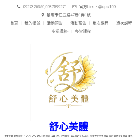
Skip
0927326350,0937599271
官方Line，@spa100
to
基隆市仁五路47巷1弄1號
content
首頁
我的帳號
活動預告-
活動預告
單次課程-
單次課程
多堂課程-
多堂課程
舒心美體