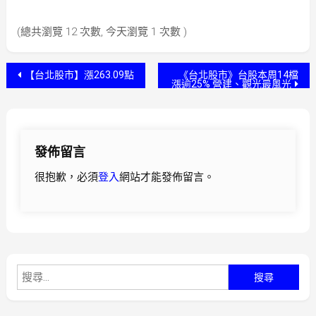
(總共瀏覽 12 次數, 今天瀏覽 1 次數 )
文
【台北股市】漲263.09點
《台北股市》台股本周14檔
漲逾25% 營建、觀光最風光
章
導
發佈留言
覽
很抱歉，必須
登入
網站才能發佈留言。
搜
尋
關