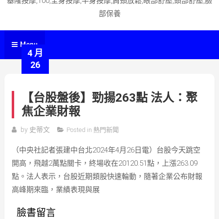
基隆按摩,100,全身按摩,半身按摩,肩頸放鬆,眼部舒壓,頭部舒壓,臉
部保養
Menu
4 月
26
【台股盤後】勁揚263點 法人：聚
焦企業財報
by
史蒂文
Posted in
熱門新聞
（中央社記者張建中台北2024年4月26日電）台股今天跳空
開高，飛越2萬點關卡，終場收在20120.51點，上漲263.09
點。法人表示，台股近期類股快速輪動，隨著企業公布財報
高峰期來臨，業績表現與展
臉書留言