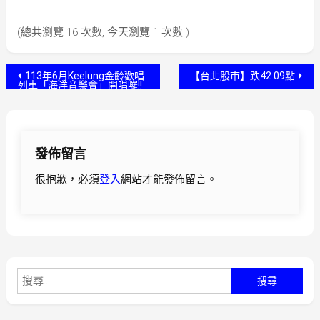
(總共瀏覽 16 次數, 今天瀏覽 1 次數 )
文
113年6月Keelung金齡歡唱
【台北股市】跌42.09點
列車「海洋音樂會」開唱囉!!
章
導
發佈留言
覽
很抱歉，必須
登入
網站才能發佈留言。
搜
尋
關