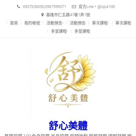
Skip
0927326350,0937599271
官方Line，@spa100
to
基隆市仁五路47巷1弄1號
content
首頁
我的帳號
活動預告-
活動預告
單次課程-
單次課程
多堂課程-
多堂課程
舒心美體