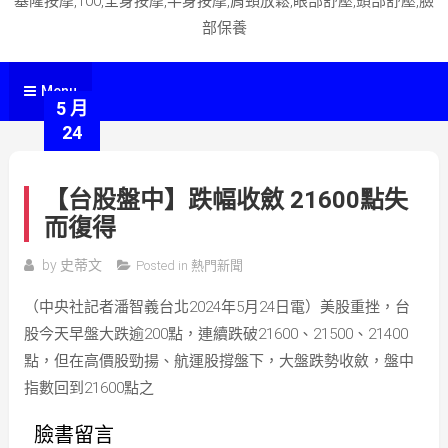
基隆按摩,100,全身按摩,半身按摩,肩頸放鬆,眼部舒壓,頭部舒壓,臉
部保養
Menu
5 月
24
【台股盤中】跌幅收斂 21600點失
而復得
by
史蒂文
Posted in
熱門新聞
（中央社記者潘智義台北2024年5月24日電）美股重挫，台
股今天早盤大跌逾200點，連續跌破21600、21500、21400
點，但在高價股勁揚、航運股撐盤下，大盤跌勢收斂，盤中
指數回到21600點之
臉書留言