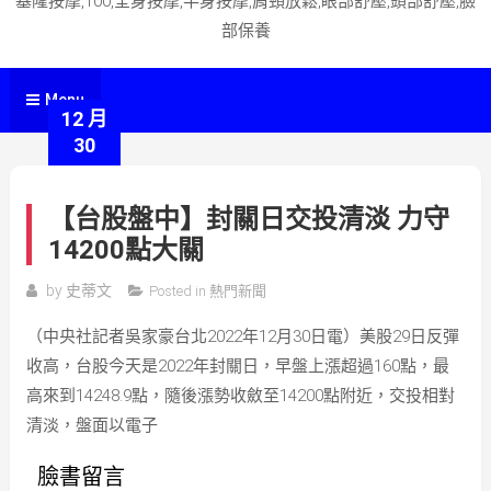
基隆按摩,100,全身按摩,半身按摩,肩頸放鬆,眼部舒壓,頭部舒壓,臉
部保養
Menu
12 月
30
【台股盤中】封關日交投清淡 力守
14200點大關
by
史蒂文
Posted in
熱門新聞
（中央社記者吳家豪台北2022年12月30日電）美股29日反彈
收高，台股今天是2022年封關日，早盤上漲超過160點，最
高來到14248.9點，隨後漲勢收斂至14200點附近，交投相對
清淡，盤面以電子
臉書留言