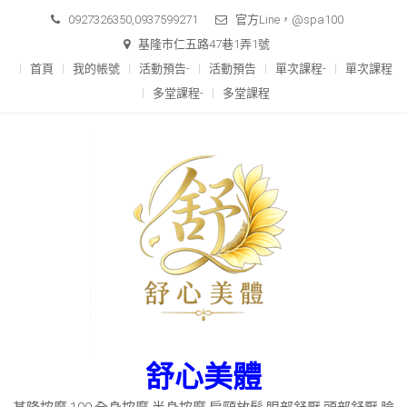
Skip
0927326350,0937599271
官方Line，@spa100
to
基隆市仁五路47巷1弄1號
content
首頁
我的帳號
活動預告-
活動預告
單次課程-
單次課程
多堂課程-
多堂課程
舒心美體