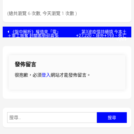
(總共瀏覽 6 次數, 今天瀏覽 1 次數 )
文
《盤中解析》權值來「電」
第3波疫情持續燒 今本土
＋軍工振奮 封關蓄勢迎喜兔
+27,220、境外+193、死亡
+34
章
導
發佈留言
覽
很抱歉，必須
登入
網站才能發佈留言。
搜
尋
關