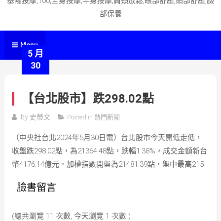
基隆按摩,100,全身按摩,半身按摩,肩頸放鬆,眼部舒壓,頭部舒壓,臉
部保養
Menu
5 月
30
【台北股市】跌298.02點
by
史蒂文
Posted in
熱門新聞
（中央社台北2024年5月30日電）台北股市今天開低走低，
收盤跌298.02點，為21364.48點，跌幅1.38%，成交金額新台
幣4176.14億元。加權指數開盤為21481.39點，盤中最高215
臉書留言
(總共瀏覽 11 次數, 今天瀏覽 1 次數 )