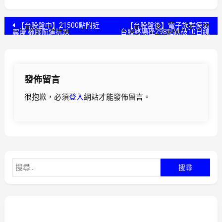
文
【台股盤中】21500點附近
【台股盤後】電子族群疲弱
震盪 橡膠航運抗跌
台股終場挫298點跌破10日線
章
導
發佈留言
覽
很抱歉，必須
登入
網站才能發佈留言。
搜
尋
關
鍵
字: