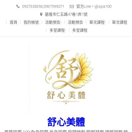
Skip
0927326350,0937599271
官方Line，@spa100
to
基隆市仁五路47巷1弄1號
content
首頁
我的帳號
活動預告-
活動預告
單次課程-
單次課程
多堂課程-
多堂課程
舒心美體