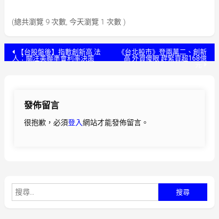
(總共瀏覽 9 次數, 今天瀏覽 1 次數 )
文
【台股盤後】指數創新高 法
《台北股市》登兩萬二、創新
人：關注美聯準會利率決策
高 外資傻眼 趕緊買超168億
元
章
導
發佈留言
覽
很抱歉，必須
登入
網站才能發佈留言。
搜
尋
關