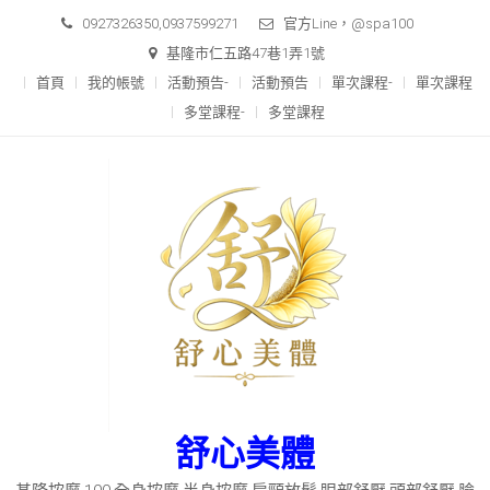
Skip
0927326350,0937599271
官方Line，@spa100
to
基隆市仁五路47巷1弄1號
content
首頁
我的帳號
活動預告-
活動預告
單次課程-
單次課程
多堂課程-
多堂課程
舒心美體