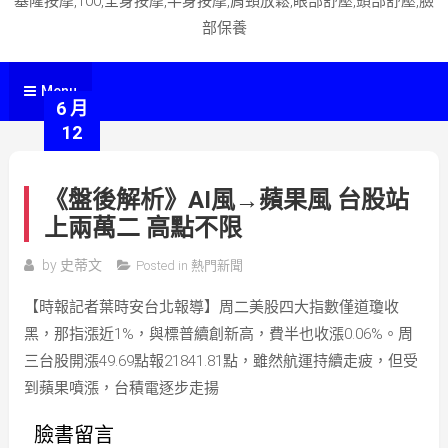
基隆按摩,100,全身按摩,半身按摩,肩頸放鬆,眼部舒壓,頭部舒壓,臉
部保養
Menu
6 月
12
《盤後解析》AI風→蘋果風 台股站
上兩萬二 高點不限
by
史蒂文
Posted in
熱門新聞
【時報記者葉時安台北報導】周二美股四大指數僅道瓊收
黑，那指漲近1%，與標普續創新高，費半也收漲0.06%。周
三台股開漲49.69點報21841.81點，雖然航運持續走疲，但受
到蘋果噴漲，台積電逐步走揚
臉書留言