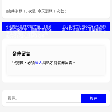
(總共瀏覽 15 次數, 今天瀏覽 1 次數 )
文
國際登革熱疫情持續，且國
《台北股市》後520行情沒戲
內梅雨季將至，提醒民眾加強
唱？外資連2賣、自營商倒戈
孳生源清除，落實防蚊措施，
章
如有疑似症狀請儘速就醫
導
發佈留言
覽
很抱歉，必須
登入
網站才能發佈留言。
搜
尋
關