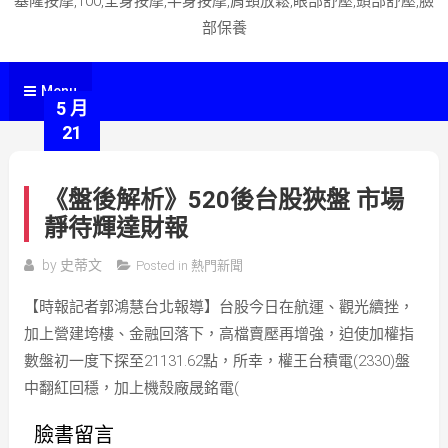
基隆按摩,100,全身按摩,半身按摩,肩頸放鬆,眼部舒壓,頭部舒壓,臉
部保養
Menu
5 月
21
《盤後解析》520後台股狹盤 市場
靜待輝達財報
by
史蒂文
Posted in
熱門新聞
【時報記者郭鴻慧台北報導】台股今日在航運、觀光續挫，
加上營建垮樓、金融回落下，高檔賣壓再增強，迫使加權指
數盤初一度下探至21131.62點，所幸，權王台積電(2330)盤
中翻紅回穩，加上機殼廠晟銘電(
臉書留言