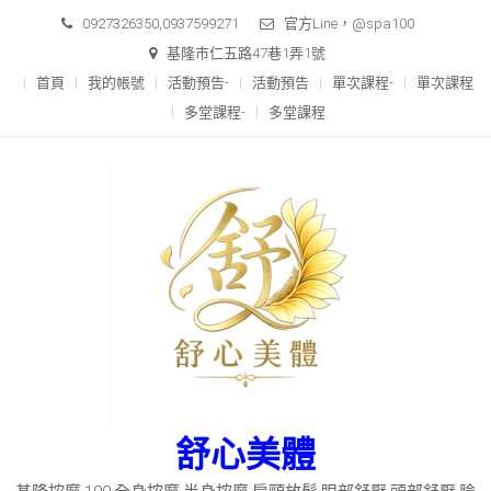
Skip
0927326350,0937599271
官方Line，@spa100
to
基隆市仁五路47巷1弄1號
content
首頁
我的帳號
活動預告-
活動預告
單次課程-
單次課程
多堂課程-
多堂課程
舒心美體