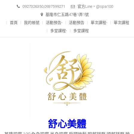
Skip
0927326350,0937599271
官方Line，@spa100
to
基隆市仁五路47巷1弄1號
content
首頁
我的帳號
活動預告-
活動預告
單次課程-
單次課程
多堂課程-
多堂課程
舒心美體