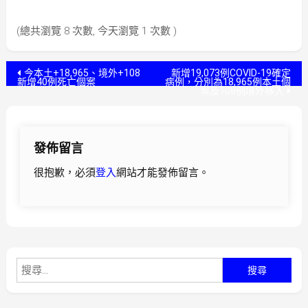
(總共瀏覽 8 次數, 今天瀏覽 1 次數 )
文
今本土+18,965、境外+108
新增19,073例COVID-19確定
新增40例死亡個案
病例，分別為18,965例本土個
案及108例境外移入
章
導
發佈留言
覽
很抱歉，必須
登入
網站才能發佈留言。
搜
尋
關