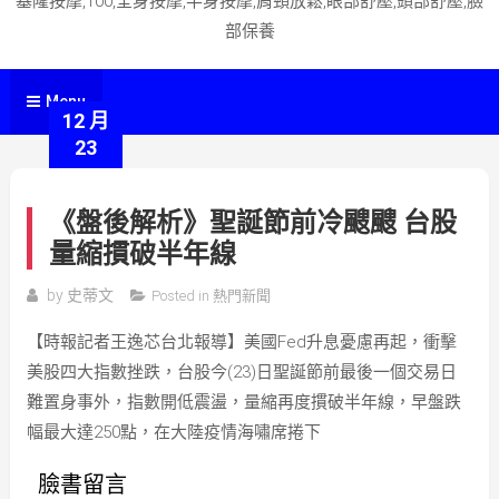
基隆按摩,100,全身按摩,半身按摩,肩頸放鬆,眼部舒壓,頭部舒壓,臉
部保養
Menu
12 月
23
《盤後解析》聖誕節前冷颼颼 台股
量縮摜破半年線
by
史蒂文
Posted in
熱門新聞
【時報記者王逸芯台北報導】美國Fed升息憂慮再起，衝擊
美股四大指數挫跌，台股今(23)日聖誕節前最後一個交易日
難置身事外，指數開低震盪，量縮再度摜破半年線，早盤跌
幅最大達250點，在大陸疫情海嘯席捲下
臉書留言