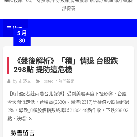
基隆按摩,100,全身按摩,半身按摩,肩頸放鬆,眼部舒壓,頭部舒壓,臉
部保養
Menu
5 月
30
《盤後解析》「積」情退 台股跌
298點 提防這危機
by
史蒂文
Posted in
熱門新聞
【時報記者莊丙農台北報導】受到美股再度下挫影響，台股
今天開低走低，台積電(2330)、鴻海(2317)等權值股跌幅超過
2％，導致加權股價指數終場以21364.48點作收，下跌298.02
點，跌幅1.3
臉書留言