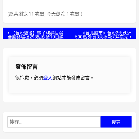
(總共瀏覽 11 次數, 今天瀏覽 1 次數 )
文
【台股盤後】電子族群疲弱
《台北股市》台股2天跌近
台股終場挫298點跌破10日線
500點 外資3天提款734億元
章
導
發佈留言
覽
很抱歉，必須
登入
網站才能發佈留言。
搜
尋
關