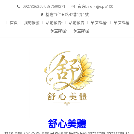
Skip
0927326350,0937599271
官方Line，@spa100
to
基隆市仁五路47巷1弄1號
content
首頁
我的帳號
活動預告-
活動預告
單次課程-
單次課程
多堂課程-
多堂課程
舒心美體