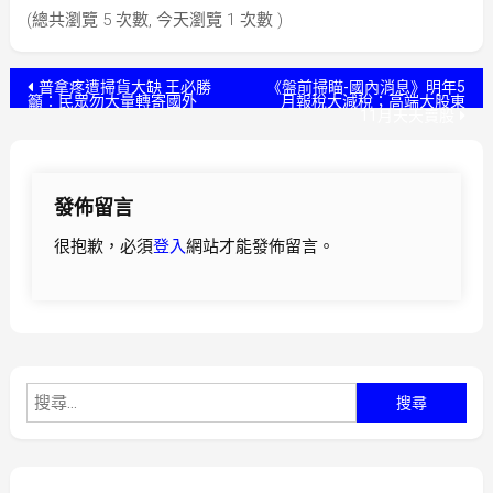
(總共瀏覽 5 次數, 今天瀏覽 1 次數 )
文
普拿疼遭掃貨大缺 王必勝
《盤前掃瞄-國內消息》明年5
籲：民眾勿大量轉寄國外
月報稅大減稅；高端大股東
11月天天賣股
章
導
發佈留言
覽
很抱歉，必須
登入
網站才能發佈留言。
搜
尋
關
鍵