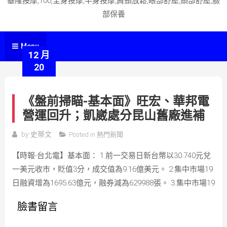
基隆按摩,100,全身按摩,半身按摩,肩頸放鬆,眼部舒壓,頭部舒壓,臉
部保養
Menu
12 月
20
《盤前掃瞄-基本面》旺宏、華邦電
營運回升；凱崴處分昆山舊廠進補
by
史蒂文
Posted in
熱門新聞
【時報-台北電】基本面： 1.前一交易日新台幣以30.740元兌
一美元收市，貶值3分，成交值為9.16億美元。 2.集中市場19
日融資增為1695.63億元，融券減為629988張。 3.集中市場19
臉書留言