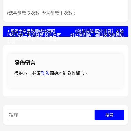
(總共瀏覽 5 次數, 今天瀏覽 1 次數 )
文
基隆市空品改善成效亮眼
《盤前掃瞄-國外消息》美股
PM2.5跟上世界腳步 林右昌市
終止連四黑；黑田突放鷹嚇趴
長感謝所有市民一起維護空氣
日股
章
品質
導
發佈留言
覽
很抱歉，必須
登入
網站才能發佈留言。
搜
尋
關