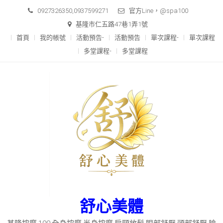
Skip
0927326350,0937599271
官方Line，@spa100
to
基隆市仁五路47巷1弄1號
content
首頁
我的帳號
活動預告-
活動預告
單次課程-
單次課程
多堂課程-
多堂課程
舒心美體