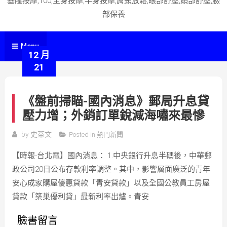
基隆按摩,100,全身按摩,半身按摩,肩頸放鬆,眼部舒壓,頭部舒壓,臉
部保養
Menu
12 月
21
《盤前掃瞄-國內消息》郵局升息貸
壓力增；外銷訂單銳減海嘯來最慘
by
史蒂文
Posted in
熱門新聞
【時報-台北電】國內消息： 1.中央銀行升息半碼後，中華郵
政公司20日公布存款利率調整。其中，影響層面廣泛的青年
安心成家購屋優惠貸款「青安貸款」以及全國公教員工房屋
貸款「築巢優利貸」最新利率出爐。青安
臉書留言