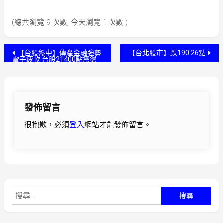
(總共瀏覽 9 次數, 今天瀏覽 1 次數 )
文
【台股盤中】傳產金融強勢
【台北股市】跌190.26點
電子疲軟 台股21400點震盪
章
導
發佈留言
覽
很抱歉，必須
登入
網站才能發佈留言。
搜
尋
關