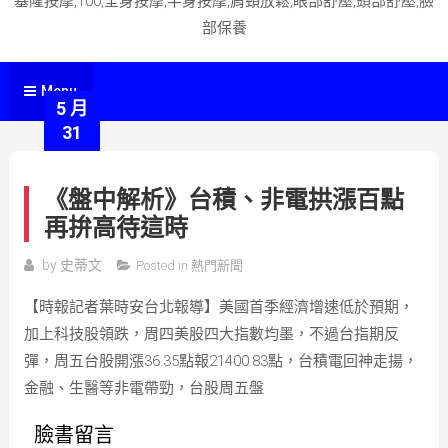
基隆按摩,100,全身按摩,半身按摩,肩頸放鬆,眼部舒壓,頭部舒壓,臉
部保養
Menu
5 月
31
《盤中解析》台積、非電拱漲百點
再拚高待這時
by
史蒂文
Posted in
熱門新聞
【時報記者葉時安台北報導】美國首季經濟增速低於預期，
加上科技股領跌，周四美股四大指數均墨，不過台指期反
彈，周五台股開漲36.35點報21400.83點，台積電回神走揚，
金融、生醫等非電帶勁，台股周五盤
臉書留言