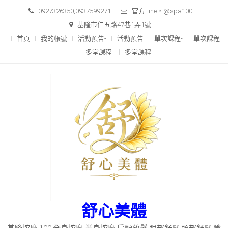
Skip
0927326350,0937599271
官方Line，@spa100
to
基隆市仁五路47巷1弄1號
content
首頁
我的帳號
活動預告-
活動預告
單次課程-
單次課程
多堂課程-
多堂課程
舒心美體