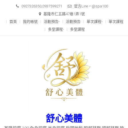
Skip
0927326350,0937599271
官方Line，@spa100
to
基隆市仁五路47巷1弄1號
content
首頁
我的帳號
活動預告-
活動預告
單次課程-
單次課程
多堂課程-
多堂課程
舒心美體