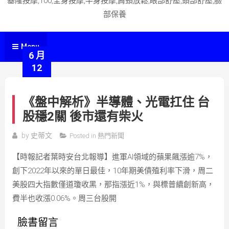
基隆按摩,100,全身按摩,半身按摩,肩頸放鬆,眼部舒壓,頭部舒壓,臉
部保養
Menu
6 月
12
《盤中解析》半導體、光電扛住 台
股穩2關 後市還有柴火
by
史蒂文
Posted in
熱門新聞
【時報記者葉時安台北報導】進軍AI領域的蘋果飆漲逾7%，
創下2022年以來的單日最佳，10年期美債殖利率下滑，周二
美股四大指數僅道瓊收黑，那指漲近1%，與標普續創新高，
費半也收漲0.06%。周三台股開
臉書留言