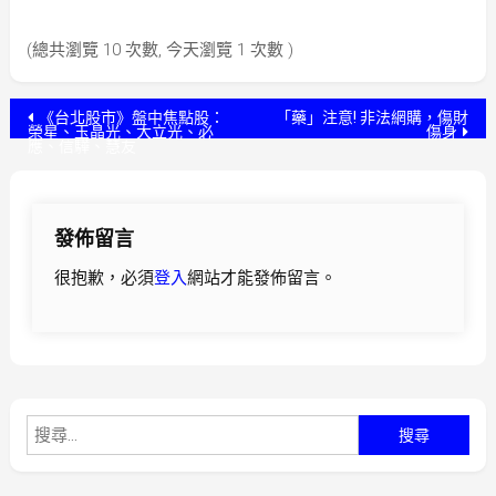
(總共瀏覽 10 次數, 今天瀏覽 1 次數 )
文
《台北股市》盤中焦點股：
「藥」注意! 非法網購，傷財
榮星、玉晶光、大立光、必
傷身
應、信驊、慧友
章
導
發佈留言
覽
很抱歉，必須
登入
網站才能發佈留言。
搜
尋
關