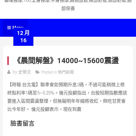
基隆按摩,100,全身按摩,半身按摩,肩頸放鬆,眼部舒壓,頭部舒壓,臉
部保養
Menu
12 月
16
《晨間解盤》14000~15600震盪
by
史蒂文
Posted in
熱門新聞
【時報-台北電】聯準會如預期升息2碼，不過可能稍微上修
終點利率1碼至5~5.25%。倫元投顧指出，台股短期指數應該
要進入區間震盪整理，但無礙明年年線將收紅，倒吃甘蔗會
比今年好。 倫元投顧表示，現在到農
臉書留言