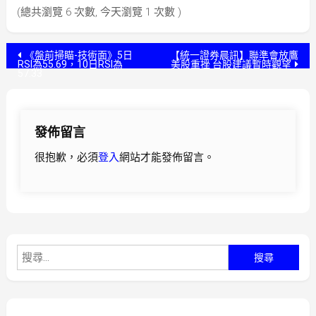
(總共瀏覽 6 次數, 今天瀏覽 1 次數 )
文
《盤前掃瞄-技術面》5日
【統一證券晨訊】聯準會放鷹
RSI為55.69，10日RSI為
美股重挫 台股建議暫時觀望
57.33
章
導
發佈留言
覽
很抱歉，必須
登入
網站才能發佈留言。
搜
尋
關
鍵