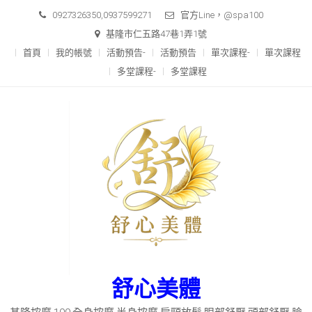
Skip
0927326350,0937599271
官方Line，@spa100
to
基隆市仁五路47巷1弄1號
content
首頁
我的帳號
活動預告-
活動預告
單次課程-
單次課程
多堂課程-
多堂課程
舒心美體