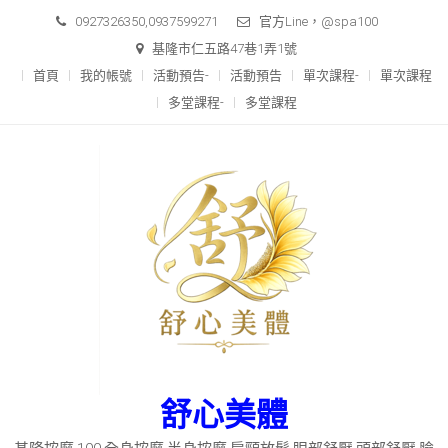
Skip
0927326350,0937599271
官方Line，@spa100
to
基隆市仁五路47巷1弄1號
content
首頁
我的帳號
活動預告-
活動預告
單次課程-
單次課程
多堂課程-
多堂課程
舒心美體