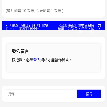
(總共瀏覽 10 次數, 今天瀏覽 1 次數 )
文
「復查申請日」與「訴願提
《台北股市》盤中焦點股：力
起日」，認定時點不同
積電、台新金、光聖、國巨、
擎亞、國票金
章
導
發佈留言
覽
很抱歉，必須
登入
網站才能發佈留言。
搜
尋
關