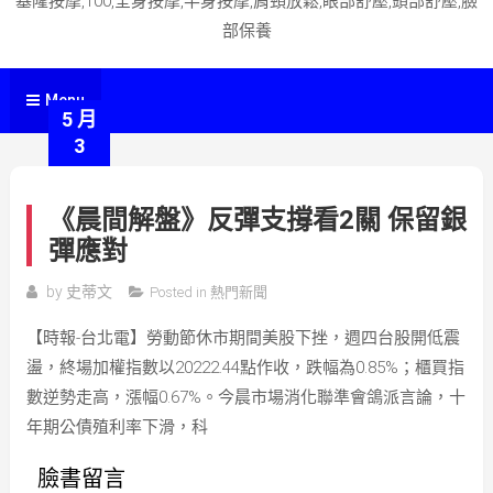
基隆按摩,100,全身按摩,半身按摩,肩頸放鬆,眼部舒壓,頭部舒壓,臉
部保養
Menu
5 月
3
《晨間解盤》反彈支撐看2關 保留銀
彈應對
by
史蒂文
Posted in
熱門新聞
【時報-台北電】勞動節休市期間美股下挫，週四台股開低震
盪，終場加權指數以20222.44點作收，跌幅為0.85%；櫃買指
數逆勢走高，漲幅0.67%。今晨市場消化聯準會鴿派言論，十
年期公債殖利率下滑，科
臉書留言