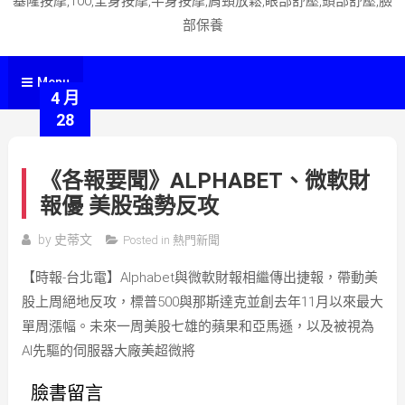
基隆按摩,100,全身按摩,半身按摩,肩頸放鬆,眼部舒壓,頭部舒壓,臉
部保養
Menu
4 月
28
《各報要聞》ALPHABET、微軟財
報優 美股強勢反攻
by
史蒂文
Posted in
熱門新聞
【時報-台北電】Alphabet與微軟財報相繼傳出捷報，帶動美
股上周絕地反攻，標普500與那斯達克並創去年11月以來最大
單周漲幅。未來一周美股七雄的蘋果和亞馬遜，以及被視為
AI先驅的伺服器大廠美超微將
臉書留言