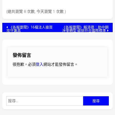
(總共瀏覽 8 次數, 今天瀏覽 1 次數 )
文
《各報要聞》16檔法人搶買
《各報要聞》賴清德：助中鋼
攻守兼具
淨零轉型 碳排符合國際標準
章
導
發佈留言
覽
很抱歉，必須
登入
網站才能發佈留言。
搜
尋
關