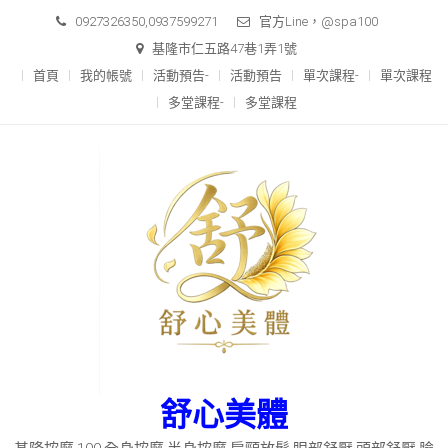
Skip
0927326350,0937599271
官方Line，@spa100
to
基隆市仁五路47巷1弄1號
content
首頁
我的帳號
活動預告-
活動預告
單次課程-
單次課程
多堂課程-
多堂課程
舒心美體