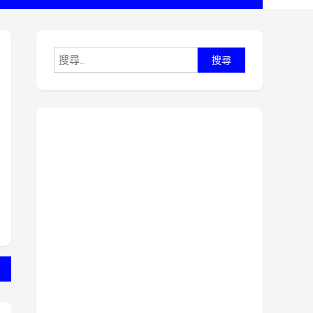
搜
尋
關
鍵
字: