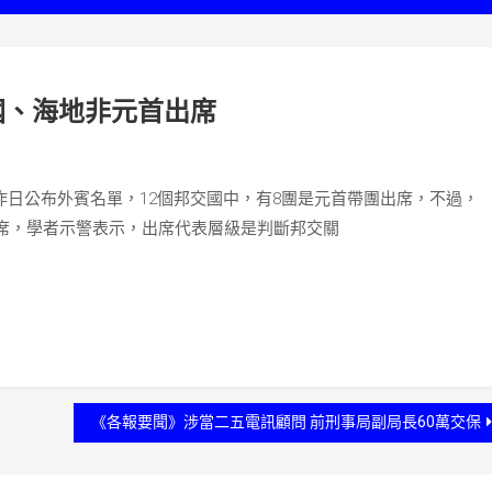
國、海地非元首出席
部昨日公布外賓名單，12個邦交國中，有8團是元首帶團出席，不過，
席，學者示警表示，出席代表層級是判斷邦交關
《各報要聞》涉當二五電訊顧問 前刑事局副局長60萬交保