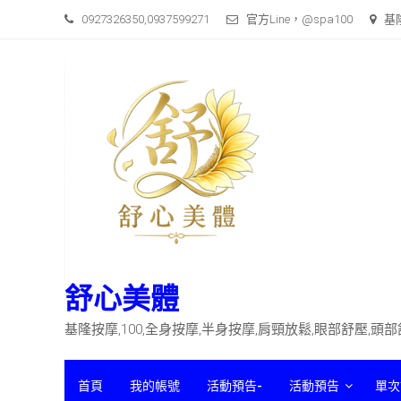
Skip
0927326350,0937599271
官方Line，@spa100
基
to
content
舒心美體
基隆按摩,100,全身按摩,半身按摩,肩頸放鬆,眼部舒壓,頭
首頁
我的帳號
活動預告-
活動預告
單次