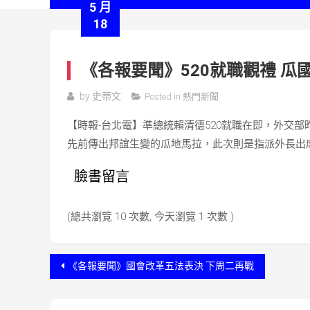
5 月
18
《各報要聞》520就職觀禮 瓜
by
史蒂文
Posted in
熱門新聞
【時報-台北電】準總統賴清德520就職在即，外交
先前傳出邦誼生變的瓜地馬拉，此次則是指派外長出
臉書留言
(總共瀏覽 10 次數, 今天瀏覽 1 次數 )
文
《各報要聞》國會改革五法表決 下周二再戰
章