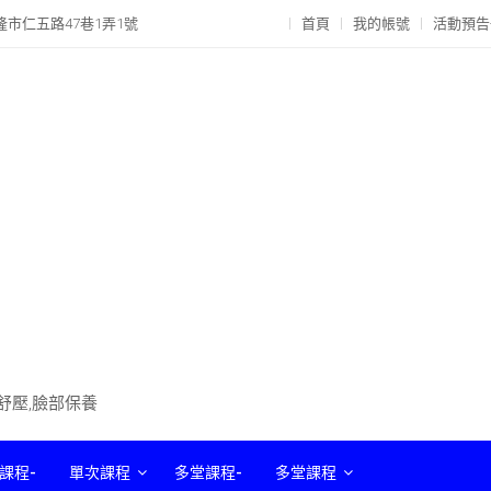
隆市仁五路47巷1弄1號
首頁
我的帳號
活動預告
部舒壓,臉部保養
課程-
單次課程
多堂課程-
多堂課程