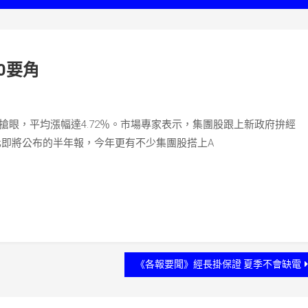
0要角
搶眼，平均漲幅達4.72％。市場專家表示，集團股跟上新政府拚經
化即將公布的半年報，今年更有不少集團股搭上A
《各報要聞》經長掛保證 夏季不會缺電