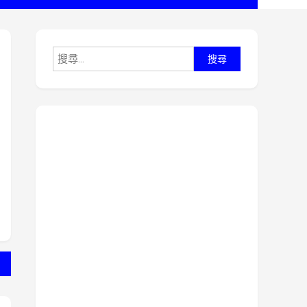
搜
尋
關
鍵
字: