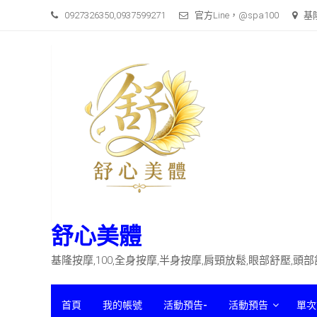
Skip
0927326350,0937599271
官方Line，@spa100
基
to
content
舒心美體
基隆按摩,100,全身按摩,半身按摩,肩頸放鬆,眼部舒壓,頭
首頁
我的帳號
活動預告-
活動預告
單次