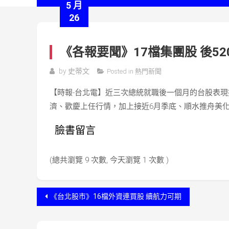
5 月
26
《各報要聞》17檔集團股 後52
by
史蒂文
Posted in
熱門新聞
【時報-台北電】近三次總統就職後一個月的台股表現
濟、歡慶上任行情，加上接近6月季底、順水推舟美
臉書留言
(總共瀏覽 9 次數, 今天瀏覽 1 次數 )
文
《台北股市》16檔外資連買股 續航力可期
章