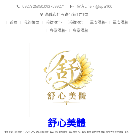
Skip
0927326350,0937599271
官方Line，@spa100
to
基隆市仁五路47巷1弄1號
content
首頁
我的帳號
活動預告-
活動預告
單次課程-
單次課程
多堂課程-
多堂課程
舒心美體