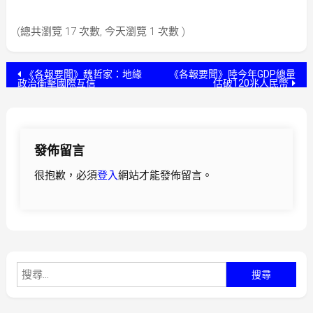
(總共瀏覽 17 次數, 今天瀏覽 1 次數 )
文
《各報要聞》魏哲家：地緣
《各報要聞》陸今年GDP總量
政治衝擊國際互信
估破120兆人民幣
章
導
發佈留言
覽
很抱歉，必須
登入
網站才能發佈留言。
搜
尋
關