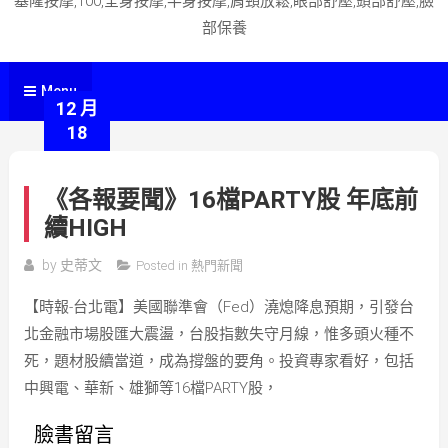
基隆按摩,100,全身按摩,半身按摩,肩頸放鬆,眼部舒壓,頭部舒壓,臉
部保養
Menu
12 月
18
《各報要聞》16檔PARTY股 年底前
續HIGH
by
史蒂文
Posted in
熱門新聞
【時報-台北電】美國聯準會（Fed）澆熄降息預期，引發台
北金融市場股匯大震盪，台股指數失守月線，惟多頭火種不
死，題材股續當道，成為撐盤的要角。投資專家看好，包括
中興電、華新、雄獅等16檔PARTY股，
臉書留言