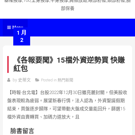
基隆按摩,100,全身按摩,半身按摩,肩頸放鬆,眼部舒壓,頭部舒壓,臉
部保養
Menu
1 月
2
《各報要聞》15檔外資逆勢買 快賺
紅包
by
史蒂文
Posted in
熱門新聞
【時報-台北電】台股2022年12月30日雖亮麗封關，但美股收
盤表現較為疲弱。展望新春行情，法人認為，外資聖誕假期
結束，買盤逐步歸隊，可望帶動大盤成交量能回升，篩選15
檔外資由賣轉買、加碼力道放大，且
臉書留言