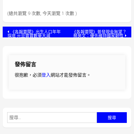
(總共瀏覽 9 次數, 今天瀏覽 1 次數 )
文
《各報要聞》出生人口年年
《各報要聞》普發現金無望？
探底 元旦寶寶數量大減
蔡英文：優先維持國家韌性
章
導
發佈留言
覽
很抱歉，必須
登入
網站才能發佈留言。
搜
尋
關