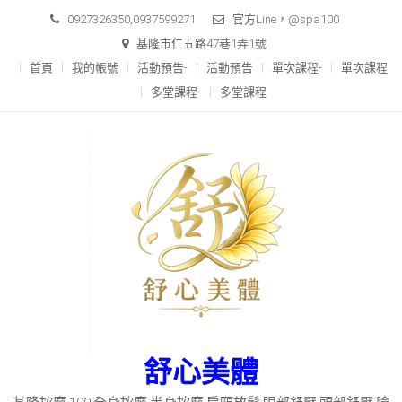
Skip
0927326350,0937599271
官方Line，@spa100
to
基隆市仁五路47巷1弄1號
content
首頁
我的帳號
活動預告-
活動預告
單次課程-
單次課程
多堂課程-
多堂課程
舒心美體