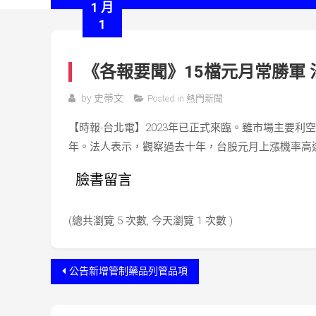
1 月
1
《各報要聞》15檔元月常勝軍
by
史蒂文
Posted in
熱門新聞
【時報-台北電】2023年已正式來臨。雖市場主要利
年。法人表示，觀察過去十年，台股元月上漲機率高
臉書留言
(總共瀏覽 5 次數, 今天瀏覽 1 次數 )
文
公告新增管制藥品列管品項
章