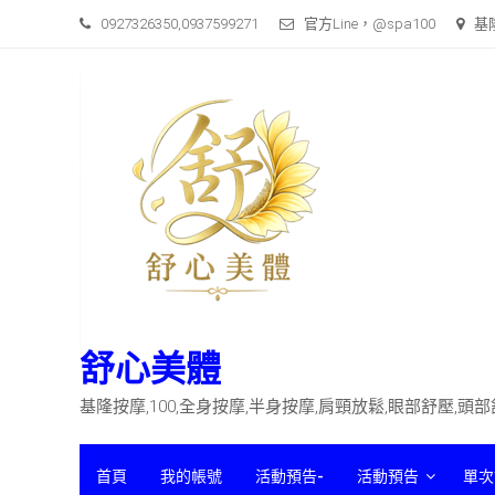
Skip
0927326350,0937599271
官方Line，@spa100
基
to
content
舒心美體
基隆按摩,100,全身按摩,半身按摩,肩頸放鬆,眼部舒壓,頭
首頁
我的帳號
活動預告-
活動預告
單次