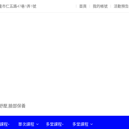
隆市仁五路47巷1弄1號
首頁
我的帳號
活動預告
部舒壓,臉部保養
課程-
單次課程
多堂課程-
多堂課程