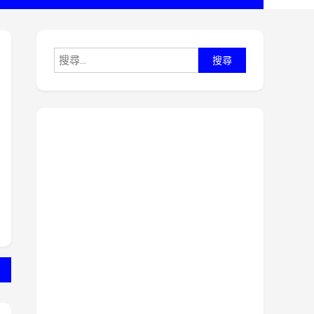
搜
尋
關
鍵
字: