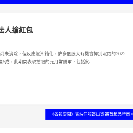
 法人搶紅包
空尚未消除，但反應逐漸鈍化，許多個股大有機會揮別沉悶的2022
達6成，此期間表現搶眼的元月常勝軍，包括鈊
《各報要聞》雲端伺服器出貨 將首超品牌商