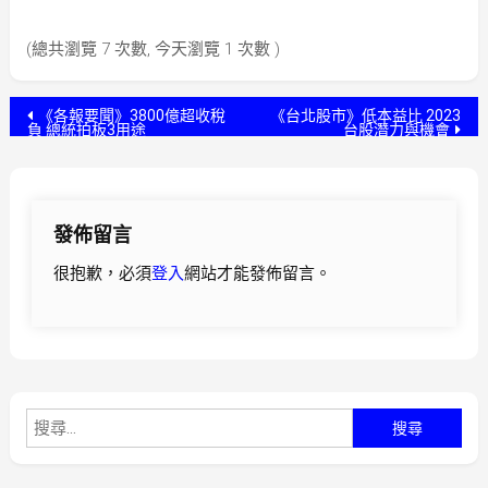
(總共瀏覽 7 次數, 今天瀏覽 1 次數 )
文
《各報要聞》3800億超收稅
《台北股市》低本益比 2023
負 總統拍板3用途
台股潛力與機會
章
導
發佈留言
覽
很抱歉，必須
登入
網站才能發佈留言。
搜
尋
關