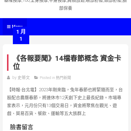
基隆按摩,100,全身按摩,半身按摩,肩頸放鬆,眼部舒壓,頭部舒壓,臉
部保養
Menu
1 月
1
《各報要聞》14檔春節概念 資金卡
位
by
史蒂文
Posted in
熱門新聞
【時報-台北電】2023年剛來臨，兔年春節也將緊隨而至，台
股配合農曆春節，將連休市12天創下史上最長紀錄。市場專
家表示，元月份只有13個交易日，資金將聚焦在觀光、遊
戲、貿易百貨、餐飲、運輸等五大族群上
臉書留言