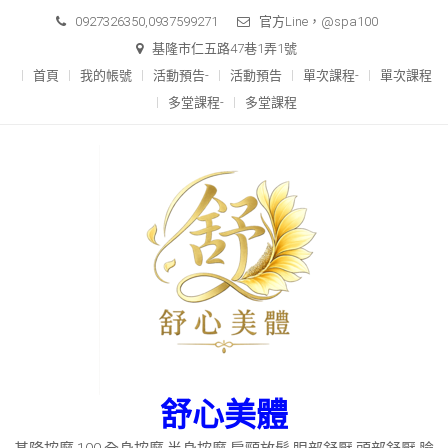
Skip
0927326350,0937599271
官方Line，@spa100
to
基隆市仁五路47巷1弄1號
content
首頁
我的帳號
活動預告-
活動預告
單次課程-
單次課程
多堂課程-
多堂課程
舒心美體