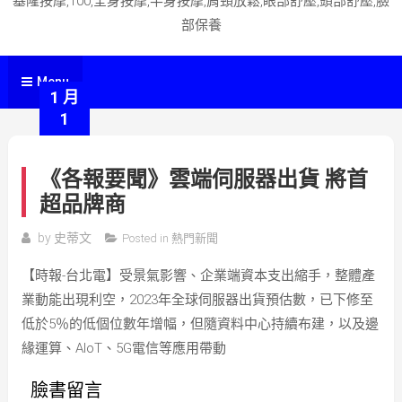
基隆按摩,100,全身按摩,半身按摩,肩頸放鬆,眼部舒壓,頭部舒壓,臉
部保養
Menu
1 月
1
《各報要聞》雲端伺服器出貨 將首
超品牌商
by
史蒂文
Posted in
熱門新聞
【時報-台北電】受景氣影響、企業端資本支出縮手，整體產
業動能出現利空，2023年全球伺服器出貨預估數，已下修至
低於5％的低個位數年增幅，但隨資料中心持續布建，以及邊
緣運算、AIoT、5G電信等應用帶動
臉書留言