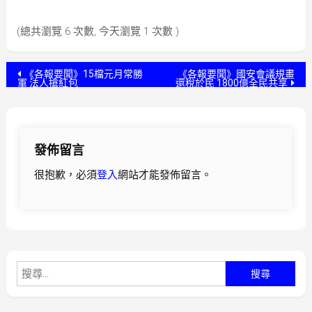
(總共瀏覽 6 次數, 今天瀏覽 1 次數 )
文
《各報要聞》15檔元月常勝
《各報要聞》國安會議規畫
軍 法人搶紅包
還稅於民 1800億全民共享
章
導
發佈留言
覽
很抱歉，必須
登入
網站才能發佈留言。
搜
尋
關