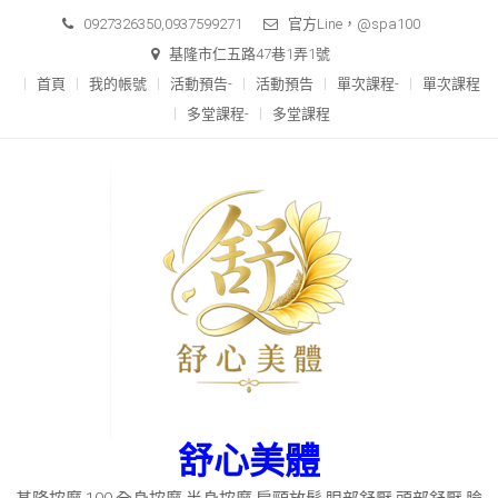
Skip
0927326350,0937599271
官方Line，@spa100
to
基隆市仁五路47巷1弄1號
content
首頁
我的帳號
活動預告-
活動預告
單次課程-
單次課程
多堂課程-
多堂課程
舒心美體