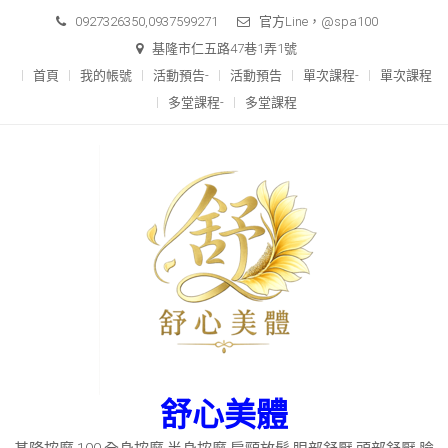
Skip
0927326350,0937599271
官方Line，@spa100
to
基隆市仁五路47巷1弄1號
content
首頁
我的帳號
活動預告-
活動預告
單次課程-
單次課程
多堂課程-
多堂課程
舒心美體