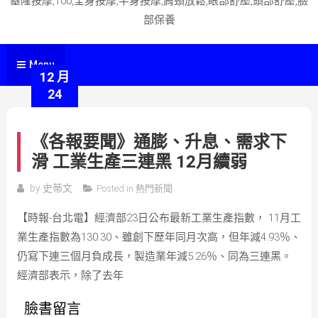
基隆按摩,100,全身按摩,半身按摩,肩頸放鬆,眼部舒壓,頭部舒壓,臉
部保養
Menu
12 月
24
《各報要聞》通膨、升息、需求下
滑 工業生產三連黑 12月續弱
by
史蒂文
Posted in
熱門新聞
【時報-台北電】經濟部23日公布最新工業生產指數， 11月工
業生產指數為130.30、雖創下歷年同月次高，但年減4.93％、
仍寫下連三個月負成長，製造業年減5.26％、同為三連黑。
經濟部表示，除了去年
臉書留言