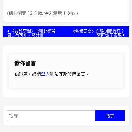
(總共瀏覽 12 次數, 今天瀏覽 1 次數 )
文
《各報要聞》台積赴德設
《各報要聞》台股封關收紅？
廠… 有可能、沒計畫
緊盯電子表現
章
導
發佈留言
覽
很抱歉，必須
登入
網站才能發佈留言。
搜
尋
關