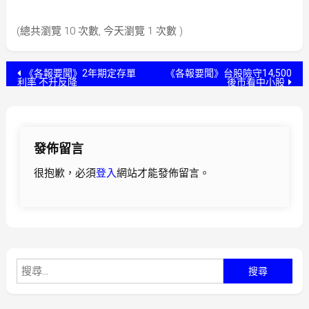
(總共瀏覽 10 次數, 今天瀏覽 1 次數 )
文
《各報要聞》2年期定存單
《各報要聞》台股險守14,500
利率 不升反降
後市看中小股
章
導
發佈留言
覽
很抱歉，必須
登入
網站才能發佈留言。
搜
尋
關