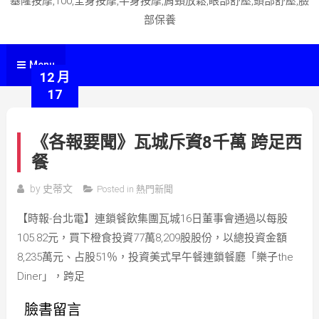
基隆按摩,100,全身按摩,半身按摩,肩頸放鬆,眼部舒壓,頭部舒壓,臉
部保養
Menu
12 月
17
《各報要聞》瓦城斥資8千萬 跨足西
餐
by
史蒂文
Posted in
熱門新聞
【時報-台北電】連鎖餐飲集團瓦城16日董事會通過以每股
105.82元，買下橙食投資77萬8,209股股份，以總投資金額
8,235萬元、占股51％，投資美式早午餐連鎖餐廳「樂子the
Diner」，跨足
臉書留言