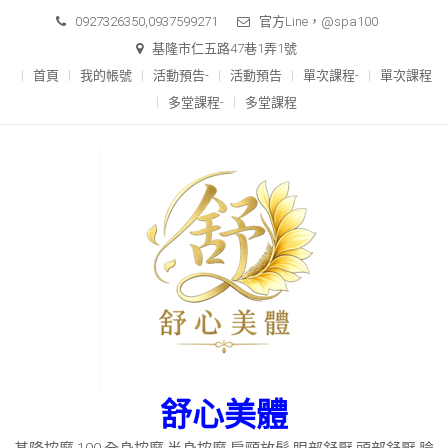
Skip
0927326350,0937599271
官方Line，@spa100
to
基隆市仁五路47巷1弄1號
content
首頁
我的帳號
活動預告-
活動預告
單次課程-
單次課程
多堂課程-
多堂課程
舒心美體