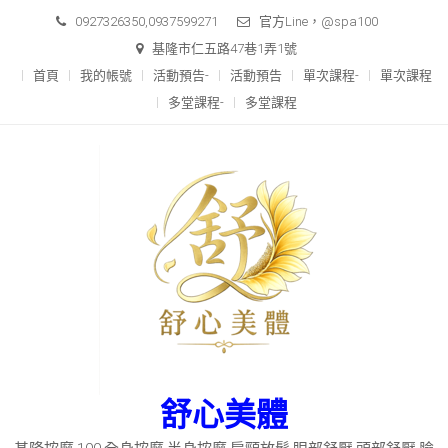
Skip
0927326350,0937599271
官方Line，@spa100
to
基隆市仁五路47巷1弄1號
content
首頁
我的帳號
活動預告-
活動預告
單次課程-
單次課程
多堂課程-
多堂課程
舒心美體