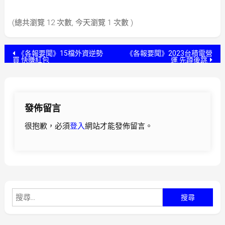
(總共瀏覽 12 次數, 今天瀏覽 1 次數 )
文
《各報要聞》15檔外資逆勢
《各報要聞》2023台積電營
買 快賺紅包
運 先蹲後跳
章
導
發佈留言
覽
很抱歉，必須
登入
網站才能發佈留言。
搜
尋
關