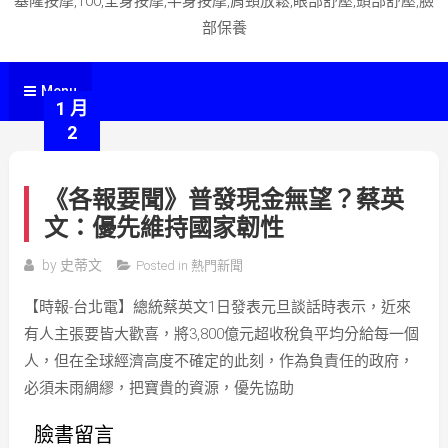
基隆按摩,100,全身按摩,半身按摩,肩頸放鬆,眼部舒壓,頭部舒壓,臉
部保養
Menu
1 月
2
《各報要聞》普發現金無望？蔡英
文：優先維持國家韌性
by
史蒂文
Posted in
熱門新聞
【時報-台北電】總統蔡英文1日發表元旦談話時表示，近來
有人主張要皆大歡喜，將3,800億元超收稅負平均分給每一個
人，但在全球經濟高度不確定的此刻，作為負責任的政府，
必須未雨綢繆，把寶貴的資源，優先協助
臉書留言