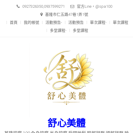
Skip
0927326350,0937599271
官方Line，@spa100
to
基隆市仁五路47巷1弄1號
content
首頁
我的帳號
活動預告-
活動預告
單次課程-
單次課程
多堂課程-
多堂課程
舒心美體