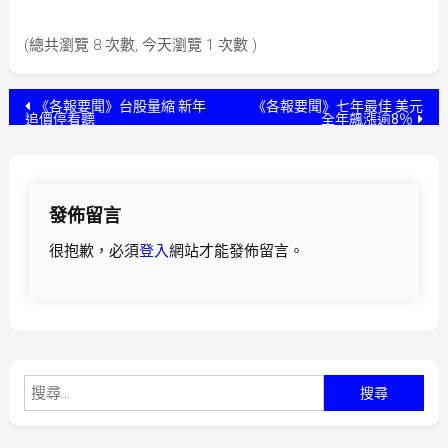
(總共瀏覽 8 次數, 今天瀏覽 1 次數 )
文
《各報要聞》台股量縮 新年
《各報要聞》七年最佳 美元
追價停看聽
全年飆漲逾8％
章
導
發佈留言
覽
很抱歉，必須
登入
網站才能發佈留言。
搜
尋
關