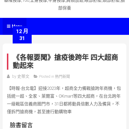
基隆按摩,100,全身按摩,半身按摩,肩頸放鬆,眼部舒壓,頭部舒壓,臉
部保養
Menu
12 月
31
《各報要聞》搶疫後跨年 四大超商
動起來
by
史蒂文
Posted in
熱門新聞
【時報-台北電】迎接2023年，超商全力備戰搶跨年商機，包
括統一超、全家、萊爾富、OKmart等四大超商，在台北跨年
一級戰區信義商圈門市，31日都將動員倍數人力及備貨，不
僅拆門搶商機，甚至連行動購物車
臉書留言