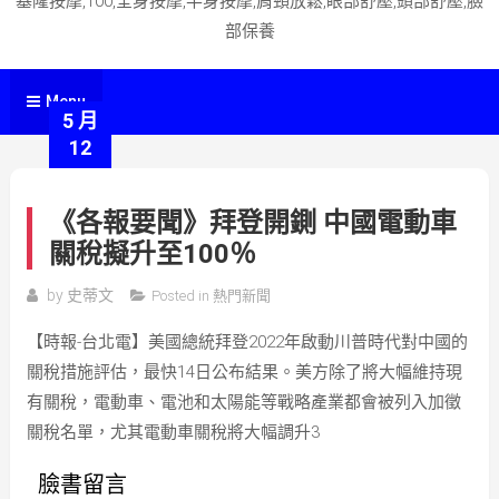
基隆按摩,100,全身按摩,半身按摩,肩頸放鬆,眼部舒壓,頭部舒壓,臉
部保養
Menu
5 月
12
《各報要聞》拜登開鍘 中國電動車
關稅擬升至100％
by
史蒂文
Posted in
熱門新聞
【時報-台北電】美國總統拜登2022年啟動川普時代對中國的
關稅措施評估，最快14日公布結果。美方除了將大幅維持現
有關稅，電動車、電池和太陽能等戰略產業都會被列入加徵
關稅名單，尤其電動車關稅將大幅調升3
臉書留言