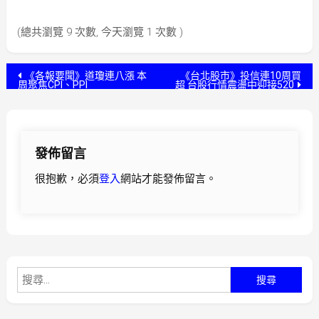
(總共瀏覽 9 次數, 今天瀏覽 1 次數 )
文
《各報要聞》道瓊連八漲 本
《台北股市》投信連10周買
周聚焦CPI、PPI
超 台股行情震盪中迎接520
章
導
發佈留言
覽
很抱歉，必須
登入
網站才能發佈留言。
搜
尋
關