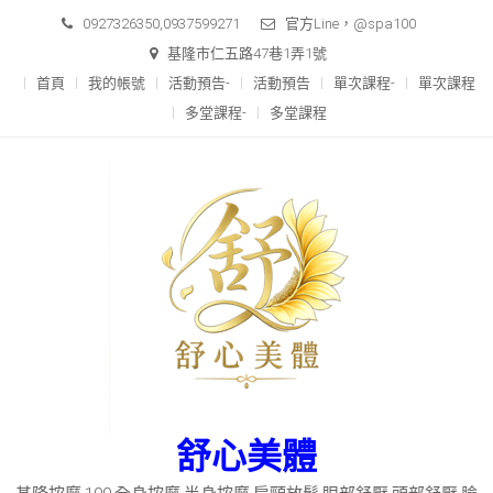
Skip
0927326350,0937599271
官方Line，@spa100
to
基隆市仁五路47巷1弄1號
content
首頁
我的帳號
活動預告-
活動預告
單次課程-
單次課程
多堂課程-
多堂課程
舒心美體