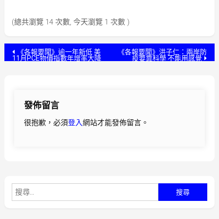
(總共瀏覽 14 次數, 今天瀏覽 1 次數 )
文
《各報要聞》逾一年新低 美
《各報要聞》洪子仁：兩岸防
11月PCE物價指數年增率大降
疫要靠科學 不能用感覺
章
導
發佈留言
覽
很抱歉，必須
登入
網站才能發佈留言。
搜
尋
關