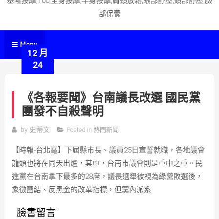
基隆按摩,100,全身按摩,半身按摩,肩頸放鬆,眼部舒壓,頭部舒壓,臉
部保養
Menu
12 月
24
《各報要聞》台南議長改選 國民黨
團發不自殺聲明
by
史蒂文
Posted in
熱門新聞
【時報-台北電】下屆縣市長、議員25日宣誓就職，各地議會
龍頭也將在同天出爐，其中，台南市議會則是重中之重。民
進黨在台南拿下最多的28席，議長選舉被視為綠營敗選後，
象徵團結、反黑金的改革指標，但黨內派系
臉書留言