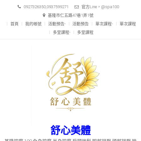
Skip
0927326350,0937599271
官方Line，@spa100
to
基隆市仁五路47巷1弄1號
content
首頁
我的帳號
活動預告-
活動預告
單次課程-
單次課程
多堂課程-
多堂課程
舒心美體