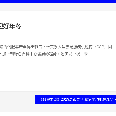
迎好年冬
增的伺服器產業傳出雜音，惟美系大型雲端服務供應商（CSP）因
，加上朝綠色資料中心發展的趨勢，逐步受重視，未
《各報要聞》2023房市展望 聚焦平均地權風暴