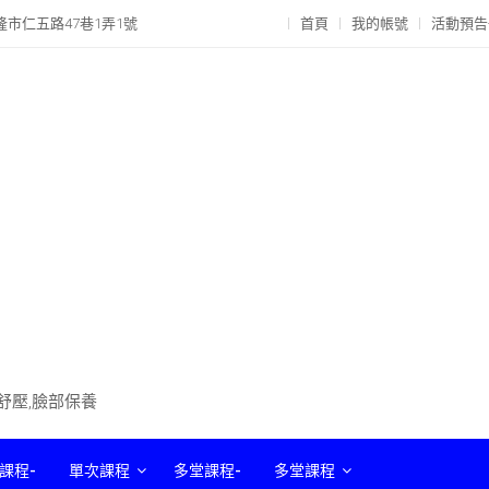
隆市仁五路47巷1弄1號
首頁
我的帳號
活動預告
部舒壓,臉部保養
課程-
單次課程
多堂課程-
多堂課程