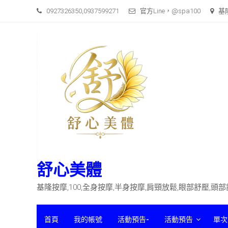
Skip
0927326350,0937599271
官方Line，@spa100
基
to
content
舒心美體
基隆按摩,100,全身按摩,半身按摩,肩頸放鬆,眼部舒壓,頭
首頁
我的帳號
活動預告-
活動預告
單次