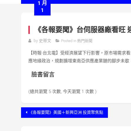
1 月
1
《各報要聞》台伺服器廠看旺 
by
史蒂文
Posted in
熱門新聞
【時報-台北電】受經濟展望下行影響，原市場需求看
應地緣政治，規劃擴增東南亞供應產業鏈的腳步未歇
臉書留言
(總共瀏覽 5 次數, 今天瀏覽 1 次數 )
文
《各報要聞》美國＋新興亞洲 投資聚焦點
章