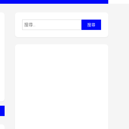
搜
尋
關
鍵
字: