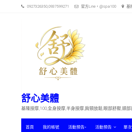
Skip
0927326350,0937599271
官方Line，@spa100
基
to
content
舒心美體
基隆按摩,100,全身按摩,半身按摩,肩頸放鬆,眼部舒壓,頭
首頁
我的帳號
活動預告-
活動預告
單次