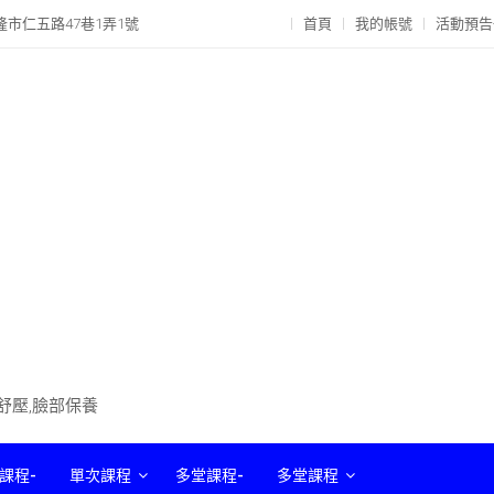
隆市仁五路47巷1弄1號
首頁
我的帳號
活動預告
部舒壓,臉部保養
課程-
單次課程
多堂課程-
多堂課程