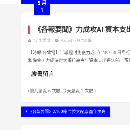
5 月
1
《各報要聞》力成攻AI 資本支
by
史蒂文
Posted in
熱門新聞
【時報-台北電】半導體封測廠力成（6239）30日
和機會，力成決定大幅拉高今年資本支出達50％，預估
臉書留言
(總共瀏覽 6 次數, 今天瀏覽 1 次數 )
文
《各報要聞》2,100億 金控大配息 歷年次高
章