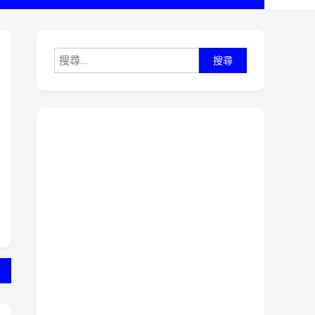
搜
尋
關
鍵
字: