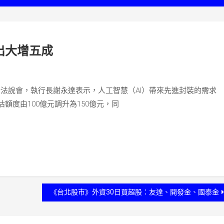
出大增五成
舉行法說會，執行長謝永達表示，人工智慧（AI）帶來先進封裝的需求
額度由100億元調升為150億元，同
《台北股市》外資30日買超股：友達、開發金、國泰金